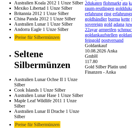
Australien Koala 2012 1 Unze Silber
2dukaten
flohmarkt
ata
k
Mexiko Libertad 1 Unze Silber
raum-reutlingen
goldduk
Britannia 2012 1 Unze Silber
erfahrung
ring
erfahrungs
China Panda 2012 1 Unze Silber
goldhändler
burma
kette
Australien Lunar 1 Unze Silber
sovereign
gold
adana
juw
Andorra Eagle 1 Unze Silber
22ayar
armreifen
schmuc
goldankaufstellen
goldan
Preise für Silbermünzen
feingold
postversand
Goldankauf
10.08.2026
Anka
Seltene
GmbH
117.80
Silbermünzen
Gold Silber Platin und
Finanzen - Anka
Australien Lunar Ochse II 1 Unze
Silber
Cook Islands 1 Unze Silber
Australien Lunar Hase 1 Unze Silber
Maple Leaf Wildlife 2011 1 Unze
Silber
Australien Lunar II Drache 1 Unze
Silber
Preise für Silbermünzen