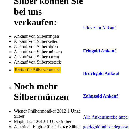
Silber können Sie
bei uns
Laufend aktualisier
Haupt-
verkaufen:
Sidebar
Infos zum Ankauf
(Primary)
Ankauf von Silberringen
Aktuelle Preise Heu
Ankauf von Silberketten
Ankauf von Silberuhren
Feingold Ankauf
Ankauf von Silbermünzen
Ankauf von Silberbarren
2026-08-10 - 08:57:20
-
Ankauf von Silberbesteck
Preise für Silberschmuck
Bruchgold Ankauf
Noch mehr
2026-08-10 - 08:57:20
-
Silbermünzen
Zahngold Ankauf
2026-08-10 - 08:57:20
-
Wiener Philharmoniker 2012 1 Unze
Silber
Alle Ankaufspreise anze
Maple Leaf 2012 1 Unze Silber
American Eagle 2012 1 Unze Silber
gold-goldmünze
degussa