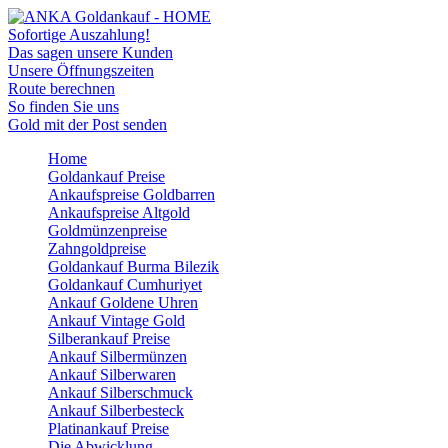
Sofortige Auszahlung!
Das sagen unsere Kunden
Unsere Öffnungszeiten
Route berechnen
So finden Sie uns
Gold mit der Post senden
Home
Goldankauf Preise
Ankaufspreise Goldbarren
Ankaufspreise Altgold
Goldmünzenpreise
Zahngoldpreise
Goldankauf Burma Bilezik
Goldankauf Cumhuriyet
Ankauf Goldene Uhren
Ankauf Vintage Gold
Silberankauf Preise
Ankauf Silbermünzen
Ankauf Silberwaren
Ankauf Silberschmuck
Ankauf Silberbesteck
Platinankauf Preise
Die Abwicklung