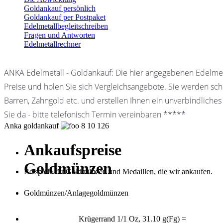
Goldankauf persönlich
Goldankauf per Postpaket
Edelmetallbegleitschreiben
Fragen und Antworten
Edelmetallrechner
ANKA Edelmetall - Goldankauf: Die hier angegebenen Edelmet
Preise und holen Sie sich Vergleichsangebote. Sie werden schn
Barren, Zahngold etc. und erstellen Ihnen ein unverbindliches
Sie da - bitte telefonisch Termin vereinbaren *****
Anka goldankauf
8
10
126
Ankaufspreise
Goldmünzen
Beispiele für Goldmünzen und Medaillen, die wir ankaufen.
Goldmünzen/Anlagegoldmünzen
Krügerrand 1/1 Oz, 31.10 g(Fg) =