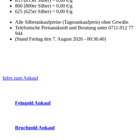
835 (835er Silber) = 0,00 €/g
800 (800er Silber) = 0,00 €/g
625 (625er Silber) = 0,00 €/g
Alle Silberankaufpreise (Tagesankaufpreis) ohne Gewähr.
Telefonische Preisauskunft und Beratung unter 0711-912 77
944
(Stand Freitag den 7. August 2026 - 00:36:40)
Laufend aktualisierte Ankaufspreise...
Haupt-
Sidebar
Infos zum Ankauf
(Primary)
Aktuelle Preise Heute:
Feingold Ankauf
2026-08-07 - 00:36:40
-
23:50
Bruchgold Ankauf
2026-08-07 - 00:36:40
-
23:50