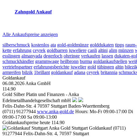
Zahngold Ankauf
2026-08-07 - 00:36:40
-
23:50
Alle Ankaufspreise anzeigen
silberschmuck
kostenlos
ata
gold-goldmünze
golddukaten
tipps
raum-
kette
erfahrung
ceyrek
goldbarren
juweliere
canli
altini
alim
münzen
w
esslingen
almanyada
degerloch
ohrringe
verkaufen
lassen
dukaten-go
schmuckhändler
grammwage
heilbronn
burma
goldankaufstellen
wei
vertriebspartner
erfahrungsberichte
juwelier
gold
tübingen
altin
bilezi
armreifen
bilzik
1brillant
goldankauf
adana
çeyrek
britannia
schmucks
Goldankauf
06.08.2026
Anka GmbH
114.90
Gold Silber Platin und Finanzen - Anka
Edelmetallhandelsgesellschaft mbH
Felix-Dahn-Str. 4
70597
Stuttgart
Baden-Wuerttemberg
(0711) 91277944
www.anka-gold.de
Hours:
Mo-Fr 09:00-17:00
Di
09:00-17:00
Sa 09:00-13:00
Goldankaufspreise heute
114.90
Anka Gold Stuttgart
Goldankauf
(0711)
91277944
Felix-Dahn-Str. 4, 70597 Stuttgart