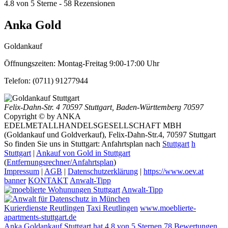
4.8
von
5
Sterne -
58
Rezensionen
Anka Gold
Goldankauf
Öffnungszeiten:
Montag-Freitag 9:00-17:00 Uhr
Telefon:
(0711) 91277944
Felix-Dahn-Str. 4
70597 Stuttgart
,
Baden-Württemberg
70597
Copyright © by ANKA
EDELMETALLHANDELSGESELLSCHAFT MBH
(Goldankauf und Goldverkauf), Felix-Dahn-Str.4, 70597 Stuttgart
So finden Sie uns in Stuttgart: Anfahrtsplan nach
Stuttgart
h
Stuttgart
|
Ankauf von Gold in Stuttgart
(
Entfernungsrechner/Anfahrtsplan
)
Impressum
|
AGB
|
Datenschutzerklärung
|
https://www.oev.at
banner
KONTAKT
Anwalt-Tipp
Anwalt-Tipp
Kurierdienste Reutlingen
Taxi Reutlingen
www.moeblierte-
apartments-stuttgart.de
Anka Goldankauf Stuttgart
hat
4,8
von
5
Sternen
78
Bewertungen