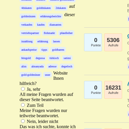
B
auf
4dukaten
golddukaten
2dukaten
B
dieser
goldmünzen
erfahrungsberichte
verkaufen
kaufen
diamanten
vertriebspartner
flohmarkt
pfandleiher
0
5306
inzahlung
erfahrung
lassen
G
Punkte
Aufrufe
ankaufspreise
tipps
goldbarren
G
g
feingold
degussa
türkisch
satimi
alim
almanyada
adresse
degerloch
Website
gold-goldmünze
unze
Ihnen
hilfreich?
0
16231
Ja, sehr
G
Punkte
Aufrufe
All meine Fragen wurden auf
dieser Seite beantwortet.
T
Zum Teil
O
Meine Fragen wurden nur
teilweise beantwortet.
Nein, leider nicht
Das was ich suchte, konnte ich