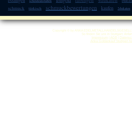
tübingen
4dukaten
esslingen
feingold
bilez
scheideanstalten
schmuckbewertungen
kaufen
schmuck
türkisch
2dukaten
Copyright © by ANKA EDELMETALLHANDELSGESELLSCHAF
So finden Sie uns in Stuttgart: Anf
Impressum
|
AGB
|
Datensc
Anka Goldankauf Stuttgart
h