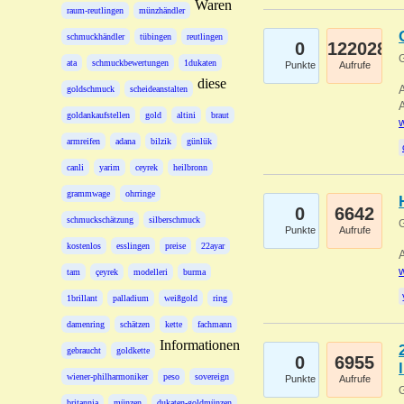
Waren
raum-reutlingen
münzhändler
schmuckhändler
tübingen
reutlingen
0
122028
G
ata
schmuckbewertungen
1dukaten
Punkte
Aufrufe
diese
A
goldschmuck
scheideanstalten
A
goldankaufstellen
gold
altini
braut
w
armreifen
adana
bilzik
günlük
canli
yarim
ceyrek
heilbronn
grammwage
ohrringe
0
6642
schmuckschätzung
silberschmuck
G
Punkte
Aufrufe
kostenlos
esslingen
preise
22ayar
A
w
tam
çeyrek
modelleri
burma
1brillant
palladium
weißgold
ring
damenring
schätzen
kette
fachmann
Informationen
gebraucht
goldkette
0
6955
wiener-philharmoniker
peso
sovereign
Punkte
Aufrufe
G
britannia
münzen
dukaten-goldmünzen