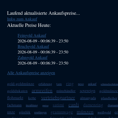
Haupt-
Laufend aktualisierte Ankaufspreise...
Infos zum Ankauf
Sidebar
Aktuelle Preise Heute:
(Primary)
Feingold Ankauf
2026-08-09 - 00:06:39
-
23:50
Bruchgold Ankauf
2026-08-09 - 00:06:39
-
23:50
Zahngold Ankauf
2026-08-09 - 00:06:39
-
23:50
Alle Ankaufspreise anzeigen
ring
gold-goldmünze
erfahrung
tam
peso
ankauf
schmuckschätzu
armreifen
sovereign
golddukaten
goldmünze
münzhändler
vertriebspartner
flohmarkt
kette
almanyada
pfandleiher
canli
satimi
damenring
fachmann
inzahlung
diamant
preise
münzen
grammwage
unze
günlük
e
weißgold
reutlingen