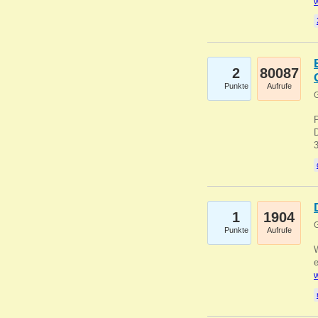
w
2
80087
Punkte
Aufrufe
G
1
1904
G
Punkte
Aufrufe
e
w