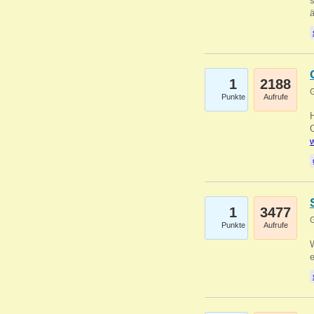
s
1
2188
G
Punkte
Aufrufe
O
w
1
3477
G
Punkte
Aufrufe
W