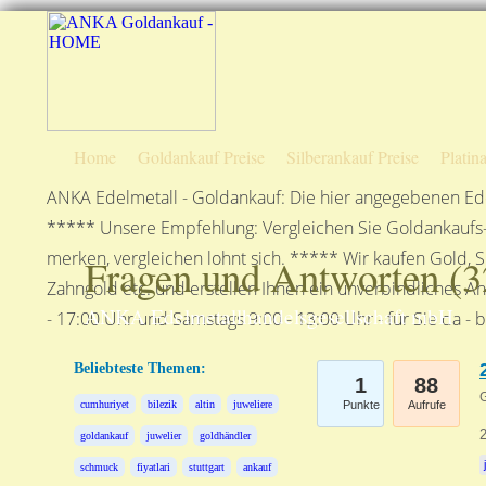
Home
Goldankauf Preise
Silberankauf Preise
Platin
ANKA Edelmetall - Goldankauf: Die hier angegebenen Ede
***** Unsere Empfehlung: Vergleichen Sie Goldankaufs-P
merken, vergleichen lohnt sich. ***** Wir kaufen Gold, S
Fragen und Antworten (
3
Zahngold etc. und erstellen Ihnen ein unverbindliches A
ANKA Edelmetallhandelsgesellschaft mbH
- 17:00 Uhr und Samstags 9:00 - 13:00 Uhr - für Sie da - 
Beliebteste Themen:
1
88
G
cumhuriyet
bilezik
altin
juweliere
Punkte
Aufrufe
goldankauf
juwelier
goldhändler
schmuck
fiyatlari
stuttgart
ankauf