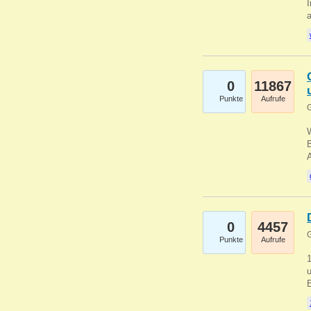
I
a
0
11867
Punkte
Aufrufe
G
B
0
4457
G
Punkte
Aufrufe
u