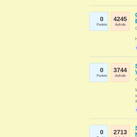
0
4245
Punkte
Aufrufe
G
0
3744
Punkte
Aufrufe
G
W
s
0
2713