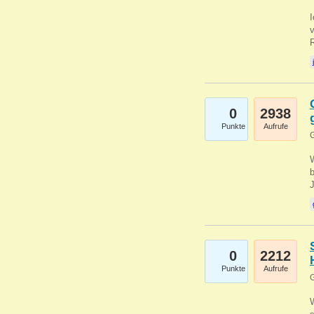
0
2938
Punkte
Aufrufe
G
b
0
2212
Punkte
Aufrufe
G
W