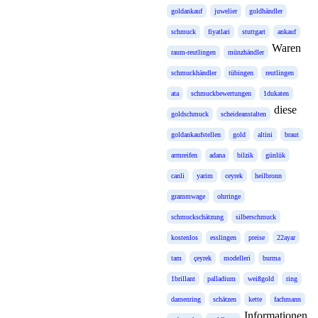
goldankauf
juwelier
goldhändler
schmuck
fiyatlari
stuttgart
ankauf
Waren
raum-reutlingen
münzhändler
schmuckhändler
tübingen
reutlingen
ata
schmuckbewertungen
1dukaten
diese
goldschmuck
scheideanstalten
goldankaufstellen
gold
altini
braut
armreifen
adana
bilzik
günlük
canli
yarim
ceyrek
heilbronn
grammwage
ohrringe
schmuckschätzung
silberschmuck
kostenlos
esslingen
preise
22ayar
tam
çeyrek
modelleri
burma
1brillant
palladium
weißgold
ring
damenring
schätzen
kette
fachmann
Informationen