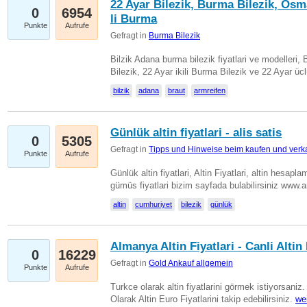
22 Ayar Bilezik, Burma Bilezik, Osm
0
6954
li Burma
Punkte
Aufrufe
Gefragt in
Burma Bilezik
Bilzik Adana burma bilezik fiyatlari ve modelleri, 
Bilezik, 22 Ayar ikili Burma Bilezik ve 22 Ayar 
bilzik
adana
braut
armreifen
Günlük altin fiyatlari - alis satis
0
5305
Gefragt in
Tipps und Hinweise beim kaufen und verk
Punkte
Aufrufe
Günlük altin fiyatlari, Altin Fiyatlari, altin hesapla
gümüs fiyatlari bizim sayfada bulabilirsiniz www.
altin
cumhuriyet
bilezik
günlük
Almanya Altin Fiyatlari - Canli Altin F
0
16229
Gefragt in
Gold Ankauf allgemein
Punkte
Aufrufe
Turkce olarak altin fiyatlarini görmek istiyorsaniz.
Olarak Altin Euro Fiyatlarini takip edebilirsiniz.
we