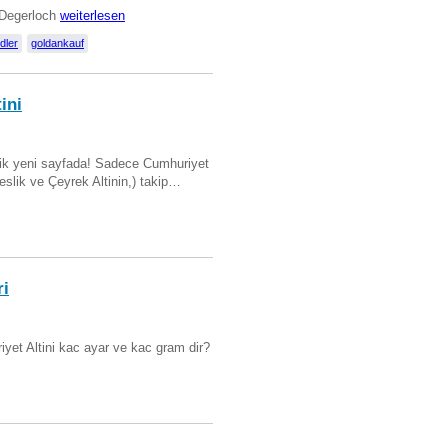
t Degerloch
weiterlesen
dler
goldankauf
ini
artik yeni sayfada! Sadece Cumhuriyet
Beslik ve Çeyrek Altinin,) takip…
ri
yet Altini kac ayar ve kac gram dir?