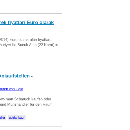
ek fiyatlari Euro olarak
14) Euro olarak altin fiyatlari
uriyet Iki Bucuk Altin (22 Karat) =
nkaufstellen -
aufen von Gold
n wo man Schmuck kaufen oder
, und Münzhändler für den Raum
dler
goldankauf