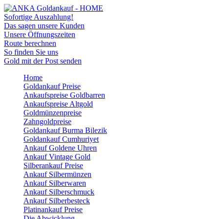
Sofortige Auszahlung!
Das sagen unsere Kunden
Unsere Öffnungszeiten
Route berechnen
So finden Sie uns
Gold mit der Post senden
Home
Goldankauf Preise
Ankaufspreise Goldbarren
Ankaufspreise Altgold
Goldmünzenpreise
Zahngoldpreise
Goldankauf Burma Bilezik
Goldankauf Cumhuriyet
Ankauf Goldene Uhren
Ankauf Vintage Gold
Silberankauf Preise
Ankauf Silbermünzen
Ankauf Silberwaren
Ankauf Silberschmuck
Ankauf Silberbesteck
Platinankauf Preise
Die Abwicklung