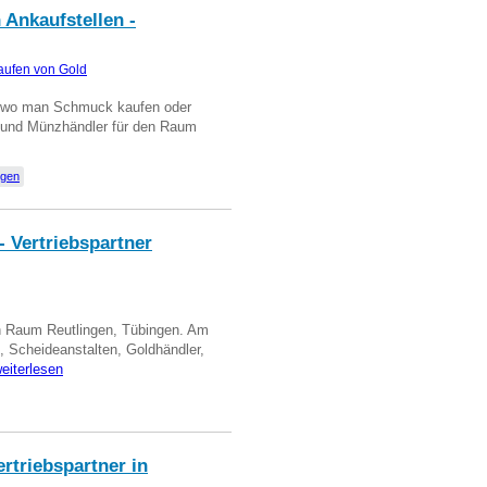
 Ankaufstellen -
aufen von Gold
n wo man Schmuck kaufen oder
, und Münzhändler für den Raum
ngen
- Vertriebspartner
in Raum Reutlingen, Tübingen. Am
, Scheideanstalten, Goldhändler,
eiterlesen
triebspartner in