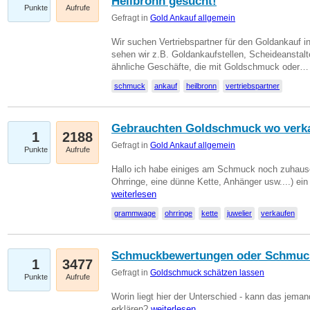
Heilbronn gesucht!
Punkte
Aufrufe
Gefragt in
Gold Ankauf allgemein
Wir suchen Vertriebspartner für den Goldankauf i
sehen wir z.B. Goldankaufstellen, Scheideanstalt
ähnliche Geschäfte, die mit Goldschmuck oder
schmuck
ankauf
heilbronn
vertriebspartner
Gebrauchten Goldschmuck wo verk
1
2188
Gefragt in
Gold Ankauf allgemein
Punkte
Aufrufe
Hallo ich habe einiges am Schmuck noch zuhause
Ohrringe, eine dünne Kette, Anhänger usw....) ei
weiterlesen
grammwage
ohrringe
kette
juwelier
verkaufen
Schmuckbewertungen oder Schmuc
1
3477
Gefragt in
Goldschmuck schätzen lassen
Punkte
Aufrufe
Worin liegt hier der Unterschied - kann das jeman
erklären?
weiterlesen