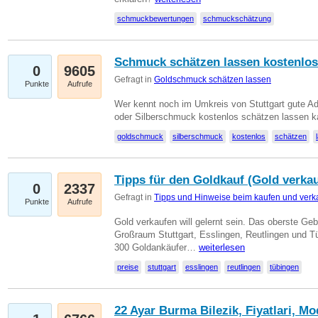
schmuckbewertungen
schmuckschätzung
Schmuck schätzen lassen kostenlos
0
9605
Gefragt in
Goldschmuck schätzen lassen
Punkte
Aufrufe
Wer kennt noch im Umkreis von Stuttgart gute 
oder Silberschmuck kostenlos schätzen lassen 
goldschmuck
silberschmuck
kostenlos
schätzen
Tipps für den Goldkauf (Gold verka
0
2337
Gefragt in
Tipps und Hinweise beim kaufen und verk
Punkte
Aufrufe
Gold verkaufen will gelernt sein. Das oberste Gebo
Großraum Stuttgart, Esslingen, Reutlingen und T
300 Goldankäufer…
weiterlesen
preise
stuttgart
esslingen
reutlingen
tübingen
22 Ayar Burma Bilezik, Fiyatlari, Mo