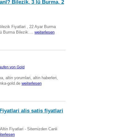
anl? Bilezik, 3 lü Burma, 2
Bilezik Fiyatlari , 22 Ayar Burma
üclü Burma Bilezik.…
weiterlesen
aufen von Gold
ma, altin yorumlari, altin haberleri,
anka-gold.de
weiterlesen
iyatlari alis satis fiyatlari
 Altin Fiyatlari - Sitemizden Canli
iterlesen