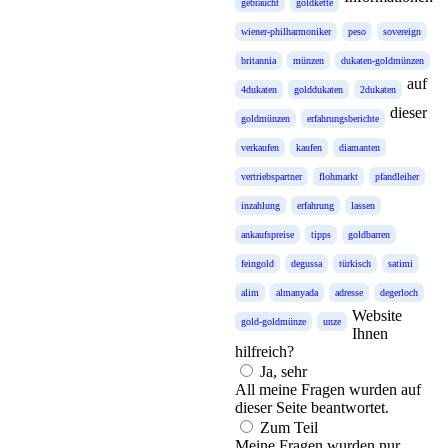
gebraucht
goldkette
wiener-philharmoniker
peso
sovereign
britannia
münzen
dukaten-goldmünzen
auf
4dukaten
golddukaten
2dukaten
dieser
goldmünzen
erfahrungsberichte
verkaufen
kaufen
diamanten
vertriebspartner
flohmarkt
pfandleiher
inzahlung
erfahrung
lassen
ankaufspreise
tipps
goldbarren
feingold
degussa
türkisch
satimi
alim
almanyada
adresse
degerloch
Website
gold-goldmünze
unze
Ihnen
hilfreich?
Ja, sehr
All meine Fragen wurden auf
dieser Seite beantwortet.
Zum Teil
Meine Fragen wurden nur