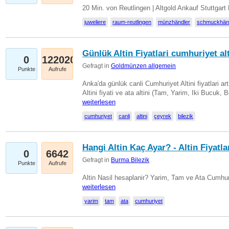
20 Min. von Reutlingen | Altgold Ankauf Stuttgar
juweliere
raum-reutlingen
münzhändler
schmuckhän
Günlük Altin Fiyatlari cumhuriyet alt
0
122020
Gefragt in
Goldmünzen allgemein
Punkte
Aufrufe
Anka'da günlük canli Cumhuriyet Altini fiyatlari 
Altini fiyati ve ata altini (Tam, Yarim, Iki Bucuk, 
weiterlesen
cumhuriyet
canli
altini
çeyrek
bilezik
Hangi Altin Kaç Ayar? - Altin Fiyatla
0
6642
Gefragt in
Burma Bilezik
Punkte
Aufrufe
Altin Nasil hesaplanir? Yarim, Tam ve Ata Cumhuri
weiterlesen
yarim
tam
ata
cumhuriyet