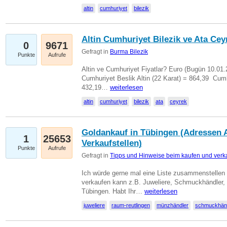
altin
cumhuriyet
bilezik
Altin Cumhuriyet Bilezik ve Ata Ceyr
0
9671
Gefragt in
Burma Bilezik
Punkte
Aufrufe
Altin ve Cumhuriyet Fiyatlar? Euro (Bugün 10.01.20
Cumhuriyet Beslik Altin (22 Karat) = 864,39  Cumh
432,19…
weiterlesen
altin
cumhuriyet
bilezik
ata
ceyrek
Goldankauf in Tübingen (Adressen A
1
25653
Verkaufstellen)
Punkte
Aufrufe
Gefragt in
Tipps und Hinweise beim kaufen und verk
Ich würde gerne mal eine Liste zusammenstelle
verkaufen kann z.B. Juweliere, Schmuckhändler
Tübingen. Habt Ihr…
weiterlesen
juweliere
raum-reutlingen
münzhändler
schmuckhän