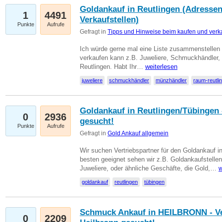
Goldankauf in Reutlingen (Adressen
1
4491
Verkaufstellen)
Punkte
Aufrufe
Gefragt in
Tipps und Hinweise beim kaufen und verk
Ich würde gerne mal eine Liste zusammenstelle
verkaufen kann z.B. Juweliere, Schmuckhändler
Reutlingen. Habt Ihr…
weiterlesen
juweliere
schmuckhändler
münzhändler
raum-reutli
Goldankauf in Reutlingen/Tübingen 
0
2936
gesucht!
Punkte
Aufrufe
Gefragt in
Gold Ankauf allgemein
Wir suchen Vertriebspartner für den Goldankauf 
besten geeignet sehen wir z.B. Goldankaufstellen
Juweliere, oder ähnliche Geschäfte, die Gold,…
w
goldankauf
reutlingen
tübingen
Schmuck Ankauf in HEILBRONN - Ver
0
2209