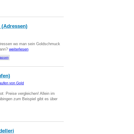
 (Adressen)
Adressen wo man sein Goldschmuck
kann?
weiterlesen
lassen
ufen)
aufen von Gold
t: Preise vergleichen! Allein im
übingen zum Beispiel gibt es über
delleri