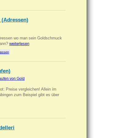
 (Adressen)
Adressen wo man sein Goldschmuck
kann?
weiterlesen
lassen
ufen)
aufen von Gold
t: Preise vergleichen! Allein im
übingen zum Beispiel gibt es über
delleri