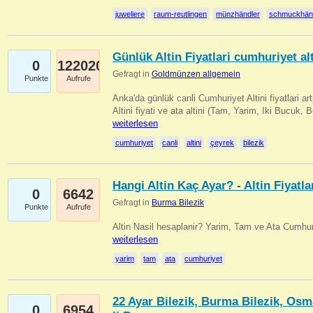
juweliere
raum-reutlingen
münzhändler
schmuckhän
Günlük Altin Fiyatlari cumhuriyet alt
0
122020
Gefragt in
Goldmünzen allgemein
Punkte
Aufrufe
Anka'da günlük canli Cumhuriyet Altini fiyatlari 
Altini fiyati ve ata altini (Tam, Yarim, Iki Bucuk, 
weiterlesen
cumhuriyet
canli
altini
çeyrek
bilezik
Hangi Altin Kaç Ayar? - Altin Fiyatla
0
6642
Gefragt in
Burma Bilezik
Punkte
Aufrufe
Altin Nasil hesaplanir? Yarim, Tam ve Ata Cumhuri
weiterlesen
yarim
tam
ata
cumhuriyet
22 Ayar Bilezik, Burma Bilezik, Osm
0
6954