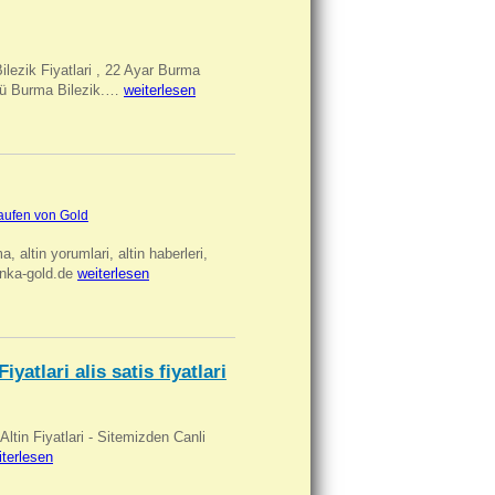
Bilezik Fiyatlari , 22 Ayar Burma
üclü Burma Bilezik.…
weiterlesen
aufen von Gold
ma, altin yorumlari, altin haberleri,
anka-gold.de
weiterlesen
iyatlari alis satis fiyatlari
 Altin Fiyatlari - Sitemizden Canli
iterlesen