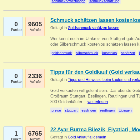
schmuckbewertungen
schmuckschätzung
Schmuck schätzen lassen kostenlos
0
9605
Gefragt in
Goldschmuck schätzen lassen
Punkte
Aufrufe
Wer kennt noch im Umkreis von Stuttgart gute 
oder Silberschmuck kostenlos schätzen lassen 
goldschmuck
silberschmuck
kostenlos
schätzen
Tipps für den Goldkauf (Gold verka
0
2336
Gefragt in
Tipps und Hinweise beim kaufen und verk
Punkte
Aufrufe
Gold verkaufen will gelernt sein. Das oberste Gebo
Großraum Stuttgart, Esslingen, Reutlingen und T
300 Goldankäufer…
weiterlesen
preise
stuttgart
esslingen
reutlingen
tübingen
22 Ayar Burma Bilezik, Fiyatlari, Mo
1
6765
Gefragt in
Gold Ankauf allgemein
Punkte
Aufrufe