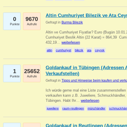
Altin Cumhuriyet Bilezik ve Ata Ceyr
0
9670
Gefragt in
Burma Bilezik
Punkte
Aufrufe
Altin ve Cumhuriyet Fiyatlar? Euro (Bugün 10.01.20
Cumhuriyet Beslik Altin (22 Karat) = 864,39  Cumh
432,19…
weiterlesen
altin
cumhuriyet
bilezik
ata
ceyrek
Goldankauf in Tübingen (Adressen A
1
25652
Verkaufstellen)
Punkte
Aufrufe
Gefragt in
Tipps und Hinweise beim kaufen und verk
Ich würde gerne mal eine Liste zusammenstelle
verkaufen kann z.B. Juweliere, Schmuckhändler
Tübingen. Habt Ihr…
weiterlesen
juweliere
raum-reutlingen
münzhändler
schmuckhän
Goldankauf in Reutlingen (Adressen