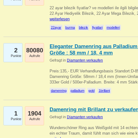
22 ayar bilezik fiyatlar? ve modelleri ile ilgili bilg
22 Ayar Hediyelik Bilezik, 22 Ayar Mega Bilezik
weiterlesen
22ayar
burma
bilezik
fiyatlari
modelleri
Eleganter Damenring aus Palladium 
2
80080
Größe : 58 mm / 18, 4 mm
Punkte
Aufrufe
Gefragt in
Diamanten verkaufen
Preis:135,- EUR Verhandlungsbasis Standort:D-85
Damenring Größe: 58mm / 18,4 mm (Innen-Umfang
333er Gold / 500er-Palladium. Breite: 4 mm Stä
damenring
palladium
gold
1brillant
Damenring mit Brillant zu verkaufe
1
1904
Gefragt in
Diamanten verkaufen
Punkte
Aufrufe
Wunderschöner Ring aus Weißgold mit 14 echten 
ein echter Traum, damit fühlt man sich wie eine kl