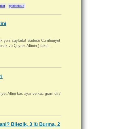
dler
goldankauf
ini
artik yeni sayfada! Sadece Cumhuriyet
Beslik ve Çeyrek Altinin,) takip…
ri
yet Altini kac ayar ve kac gram dir?
anl? Bilezik, 3 lü Burma, 2