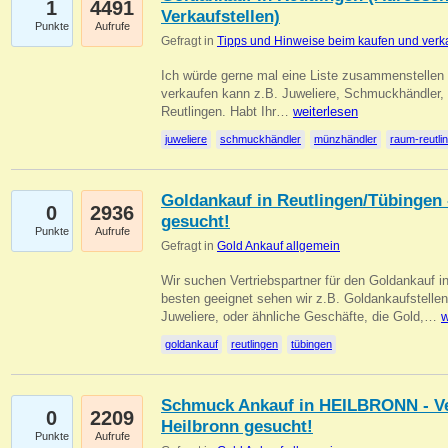
1
4491
Verkaufstellen)
Punkte
Aufrufe
Gefragt in
Tipps und Hinweise beim kaufen und verk
Ich würde gerne mal eine Liste zusammenstelle
verkaufen kann z.B. Juweliere, Schmuckhändler
Reutlingen. Habt Ihr…
weiterlesen
juweliere
schmuckhändler
münzhändler
raum-reutli
Goldankauf in Reutlingen/Tübingen 
0
2936
gesucht!
Punkte
Aufrufe
Gefragt in
Gold Ankauf allgemein
Wir suchen Vertriebspartner für den Goldankauf 
besten geeignet sehen wir z.B. Goldankaufstellen
Juweliere, oder ähnliche Geschäfte, die Gold,…
w
goldankauf
reutlingen
tübingen
Schmuck Ankauf in HEILBRONN - Ver
0
2209
Heilbronn gesucht!
Punkte
Aufrufe