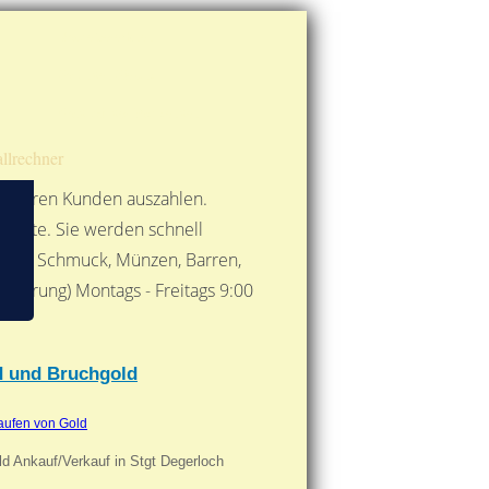
Route berechnen
So finden Sie uns
Gold mit der Post senden
llrechner
 unseren Kunden auszahlen.
ebote. Sie werden schnell
 Form: Schmuck, Münzen, Barren,
nbarung) Montags - Freitags 9:00
***
d und Bruchgold
aufen von Gold
ld Ankauf/Verkauf in Stgt Degerloch