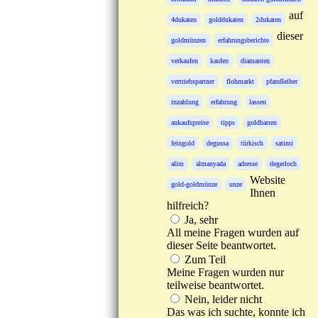
auf
4dukaten
golddukaten
2dukaten
dieser
goldmünzen
erfahrungsberichte
verkaufen
kaufen
diamanten
vertriebspartner
flohmarkt
pfandleiher
inzahlung
erfahrung
lassen
ankaufspreise
tipps
goldbarren
feingold
degussa
türkisch
satimi
alim
almanyada
adresse
degerloch
Website
gold-goldmünze
unze
Ihnen
hilfreich?
Ja, sehr
All meine Fragen wurden auf
dieser Seite beantwortet.
Zum Teil
Meine Fragen wurden nur
teilweise beantwortet.
Nein, leider nicht
Das was ich suchte, konnte ich