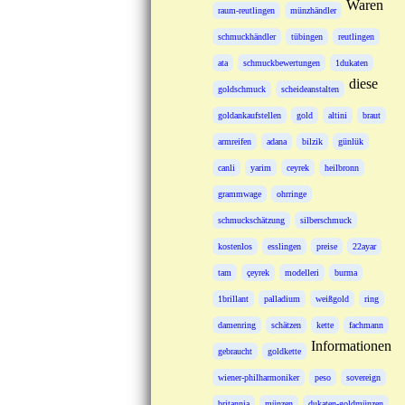
Waren
raum-reutlingen
münzhändler
schmuckhändler
tübingen
reutlingen
ata
schmuckbewertungen
1dukaten
diese
goldschmuck
scheideanstalten
goldankaufstellen
gold
altini
braut
armreifen
adana
bilzik
günlük
canli
yarim
ceyrek
heilbronn
grammwage
ohrringe
schmuckschätzung
silberschmuck
kostenlos
esslingen
preise
22ayar
tam
çeyrek
modelleri
burma
1brillant
palladium
weißgold
ring
damenring
schätzen
kette
fachmann
Informationen
gebraucht
goldkette
wiener-philharmoniker
peso
sovereign
britannia
münzen
dukaten-goldmünzen