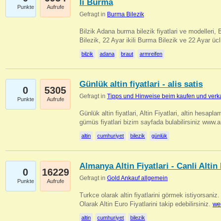
li Burma
Punkte
Aufrufe
Gefragt in
Burma Bilezik
Bilzik Adana burma bilezik fiyatlari ve modelleri, 
Bilezik, 22 Ayar ikili Burma Bilezik ve 22 Ayar 
bilzik
adana
braut
armreifen
Günlük altin fiyatlari - alis satis
0
5305
Gefragt in
Tipps und Hinweise beim kaufen und verk
Punkte
Aufrufe
Günlük altin fiyatlari, Altin Fiyatlari, altin hesapla
gümüs fiyatlari bizim sayfada bulabilirsiniz www.
altin
cumhuriyet
bilezik
günlük
Almanya Altin Fiyatlari - Canli Altin F
0
16229
Gefragt in
Gold Ankauf allgemein
Punkte
Aufrufe
Turkce olarak altin fiyatlarini görmek istiyorsaniz.
Olarak Altin Euro Fiyatlarini takip edebilirsiniz.
we
altin
cumhuriyet
bilezik