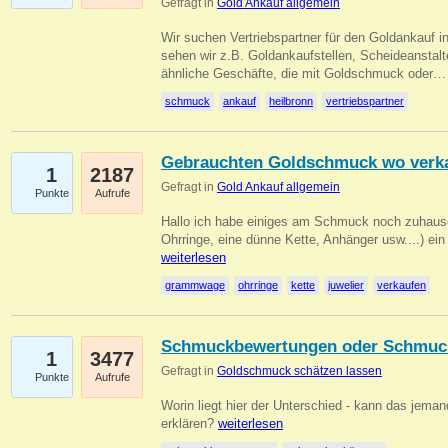
Gefragt in
Gold Ankauf allgemein
Wir suchen Vertriebspartner für den Goldankauf i
sehen wir z.B. Goldankaufstellen, Scheideanstalt
ähnliche Geschäfte, die mit Goldschmuck oder
schmuck
ankauf
heilbronn
vertriebspartner
Gebrauchten Goldschmuck wo verk
1
2187
Gefragt in
Gold Ankauf allgemein
Punkte
Aufrufe
Hallo ich habe einiges am Schmuck noch zuhause
Ohrringe, eine dünne Kette, Anhänger usw....) ei
weiterlesen
grammwage
ohrringe
kette
juwelier
verkaufen
Schmuckbewertungen oder Schmuc
1
3477
Gefragt in
Goldschmuck schätzen lassen
Punkte
Aufrufe
Worin liegt hier der Unterschied - kann das jeman
erklären?
weiterlesen