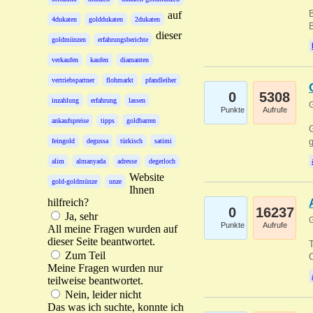
B
auf
4dukaten
golddukaten
2dukaten
B
dieser
goldmünzen
erfahrungsberichte
verkaufen
kaufen
diamanten
vertriebspartner
flohmarkt
pfandleiher
0
5308
inzahlung
erfahrung
lassen
G
Punkte
Aufrufe
ankaufspreise
tipps
goldbarren
G
g
feingold
degussa
türkisch
satimi
alim
almanyada
adresse
degerloch
Website
gold-goldmünze
unze
Ihnen
hilfreich?
0
16237
Ja, sehr
G
Punkte
Aufrufe
All meine Fragen wurden auf
dieser Seite beantwortet.
T
Zum Teil
O
Meine Fragen wurden nur
teilweise beantwortet.
Nein, leider nicht
Das was ich suchte, konnte ich