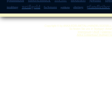
silberschmuck
modelleri
goldmünzen
juwelier
tipps
weißgold
pfandleiher
fachmann
inzahlung
ohrringe
goldkette
Copyright © by ANKA EDELMETALLHANDELSGESELLSCHAF
So finden Sie uns in Stuttgart: Anf
Impressum
|
AGB
|
Datensc
Anka Goldankauf Stuttgart
h