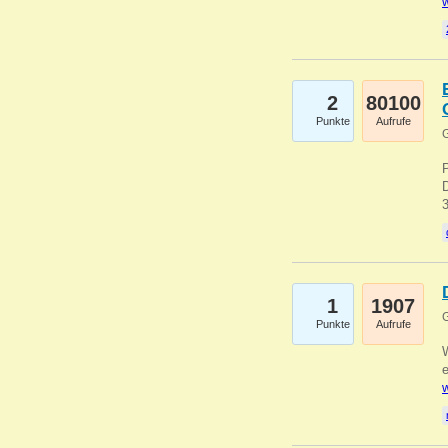
w
2
80100
Punkte
Aufrufe
G
1
1907
G
Punkte
Aufrufe
e
w