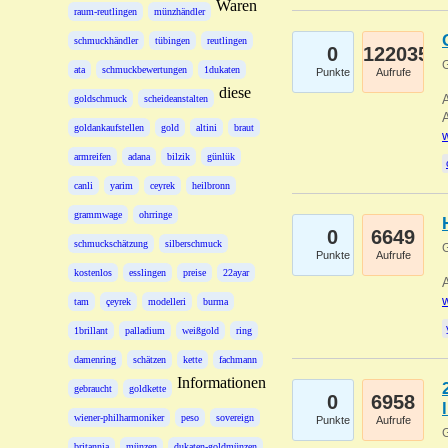
Waren
raum-reutlingen
münzhändler
schmuckhändler
tübingen
reutlingen
0
122035
G
ata
schmuckbewertungen
1dukaten
Punkte
Aufrufe
diese
A
goldschmuck
scheideanstalten
A
goldankaufstellen
gold
altini
braut
w
armreifen
adana
bilzik
günlük
canli
yarim
ceyrek
heilbronn
grammwage
ohrringe
0
6649
schmuckschätzung
silberschmuck
G
Punkte
Aufrufe
kostenlos
esslingen
preise
22ayar
A
w
tam
çeyrek
modelleri
burma
1brillant
palladium
weißgold
ring
damenring
schätzen
kette
fachmann
Informationen
gebraucht
goldkette
0
6958
wiener-philharmoniker
peso
sovereign
Punkte
Aufrufe
G
britannia
münzen
dukaten-goldmünzen