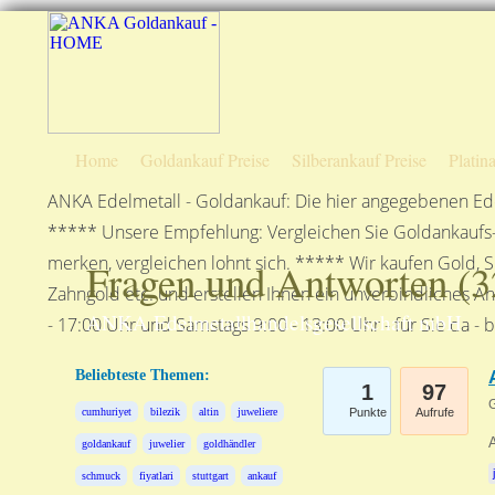
Home
Goldankauf Preise
Silberankauf Preise
Platin
ANKA Edelmetall - Goldankauf: Die hier angegebenen Ede
***** Unsere Empfehlung: Vergleichen Sie Goldankaufs-P
merken, vergleichen lohnt sich. ***** Wir kaufen Gold, S
Fragen und Antworten (
3
Zahngold etc. und erstellen Ihnen ein unverbindliches A
ANKA Edelmetallhandelsgesellschaft mbH
- 17:00 Uhr und Samstags 9:00 - 13:00 Uhr - für Sie da - 
Beliebteste Themen:
1
97
G
cumhuriyet
bilezik
altin
juweliere
Punkte
Aufrufe
goldankauf
juwelier
goldhändler
schmuck
fiyatlari
stuttgart
ankauf