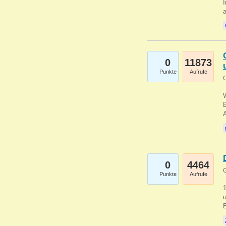
I
a
0
11873
Punkte
Aufrufe
G
B
0
4464
G
Punkte
Aufrufe
u