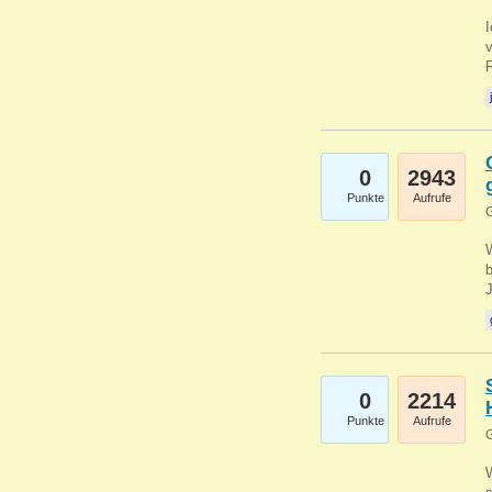
0
2943
Punkte
Aufrufe
G
b
0
2214
Punkte
Aufrufe
G
W