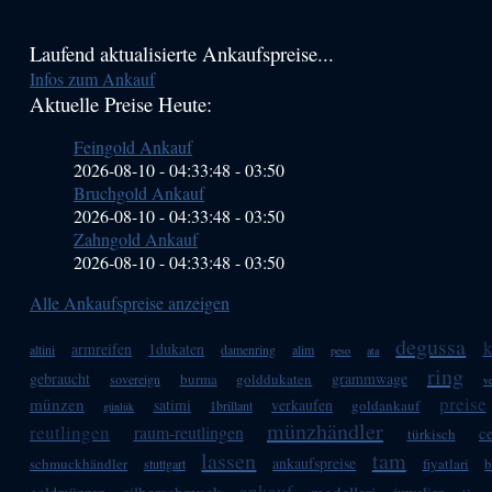
Haupt-
Laufend aktualisierte Ankaufspreise...
Infos zum Ankauf
Sidebar
Aktuelle Preise Heute:
(Primary)
Feingold Ankauf
2026-08-10 - 04:33:48
-
03:50
Bruchgold Ankauf
2026-08-10 - 04:33:48
-
03:50
Zahngold Ankauf
2026-08-10 - 04:33:48
-
03:50
Alle Ankaufspreise anzeigen
degussa
k
armreifen
1dukaten
altini
damenring
alim
peso
ata
ring
gebraucht
grammwage
burma
golddukaten
sovereign
ve
preise
münzen
satimi
verkaufen
goldankauf
1brillant
günlük
münzhändler
reutlingen
raum-reutlingen
c
türkisch
lassen
tam
ankaufspreise
schmuckhändler
fiyatlari
b
stuttgart
ankauf