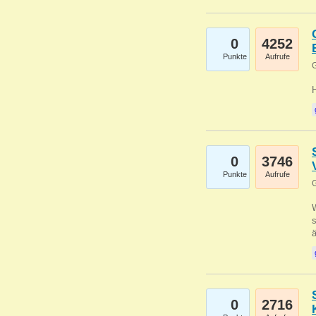
0
4252
Punkte
Aufrufe
G
0
3746
Punkte
Aufrufe
G
W
s
0
2716