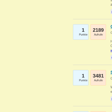
s
1
2189
G
Punkte
Aufrufe
O
w
1
3481
G
Punkte
Aufrufe
W