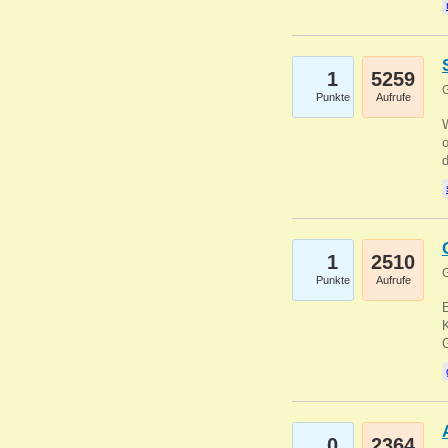
1
5259
G
Punkte
Aufrufe
1
2510
G
Punkte
Aufrufe
E
K
0
2364