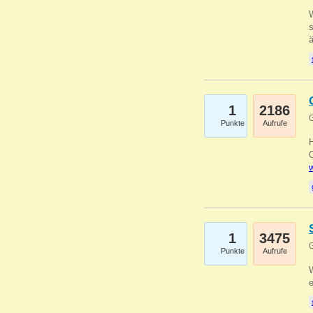
W
s
1
2186
G
Punkte
Aufrufe
O
w
1
3475
G
Punkte
Aufrufe
W