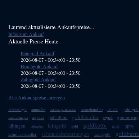
Haupt-
Laufend aktualisierte Ankaufspreise...
Infos zum Ankauf
Sidebar
Aktuelle Preise Heute:
(Primary)
Feingold Ankauf
2026-08-07 - 00:34:00
-
23:50
Bruchgold Ankauf
2026-08-07 - 00:34:00
-
23:50
Zahngold Ankauf
2026-08-07 - 00:34:00
-
23:50
Alle Ankaufspreise anzeigen
unze
sovereign
gold-gol
münzhändler
armreifen
dukaten-goldmünzen
goldhändler
palladium
grammwag
ceyrek
raum-reutlingen
degerloch
goldkette
feingold
tübingen
tipps
gold
altini
verkaufen
goldbarr
schmuckbewertungen
schmuckhändler
weißgold