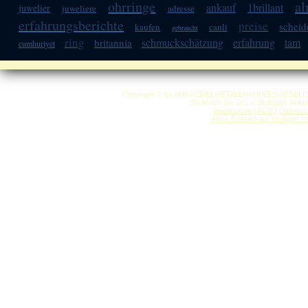
ohrringe
a
ankauf
1brillant
juwelier
juweliere
adresse
erfahrungsberichte
preise
scheid
kaufen
canli
gebraucht
ring
schmuckschätzung
erfahrung
tam
britannia
cumhuriyet
Copyright © by ANKA EDELMETALLHANDELSGESELLSCHAF
So finden Sie uns in Stuttgart: Anf
Impressum
|
AGB
|
Datensc
Anka Goldankauf Stuttgart
h