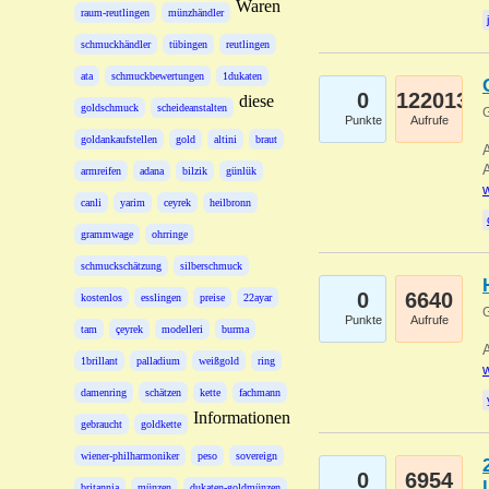
Waren
raum-reutlingen
münzhändler
schmuckhändler
tübingen
reutlingen
ata
schmuckbewertungen
1dukaten
0
122013
diese
goldschmuck
scheideanstalten
G
Punkte
Aufrufe
goldankaufstellen
gold
altini
braut
A
A
armreifen
adana
bilzik
günlük
w
canli
yarim
ceyrek
heilbronn
grammwage
ohrringe
schmuckschätzung
silberschmuck
0
6640
kostenlos
esslingen
preise
22ayar
G
Punkte
Aufrufe
tam
çeyrek
modelleri
burma
A
1brillant
palladium
weißgold
ring
w
damenring
schätzen
kette
fachmann
Informationen
gebraucht
goldkette
wiener-philharmoniker
peso
sovereign
0
6954
britannia
münzen
dukaten-goldmünzen