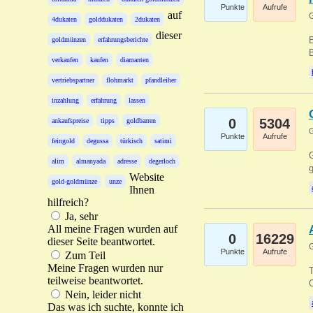
Punkte
Aufrufe
auf
G
4dukaten
golddukaten
2dukaten
dieser
B
goldmünzen
erfahrungsberichte
B
verkaufen
kaufen
diamanten
vertriebspartner
flohmarkt
pfandleiher
inzahlung
erfahrung
lassen
0
5304
ankaufspreise
tipps
goldbarren
G
Punkte
Aufrufe
feingold
degussa
türkisch
satimi
G
alim
almanyada
adresse
degerloch
g
Website
gold-goldmünze
unze
Ihnen
hilfreich?
Ja, sehr
All meine Fragen wurden auf
0
16229
dieser Seite beantwortet.
G
Punkte
Aufrufe
Zum Teil
Meine Fragen wurden nur
T
teilweise beantwortet.
O
Nein, leider nicht
Das was ich suchte, konnte ich