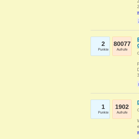
2
2
w
2
80077
Punkte
Aufrufe
G
1
1902
G
Punkte
Aufrufe
e
w