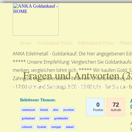
Home
Goldankauf Preise
Silberankauf Preise
Platin
ANKA Edelmetall - Goldankauf: Die hier angegebenen Ede
***** Unsere Empfehlung: Vergleichen Sie Goldankaufs-P
merken, vergleichen lohnt sich. ***** Wir kaufen Gold, S
Fragen und Antworten (
3
Zahngold etc. und erstellen Ihnen ein unverbindliches A
ANKA Edelmetallhandelsgesellschaft mbH
- 17:00 Uhr und Samstags 9:00 - 13:00 Uhr - für Sie da - 
Beliebteste Themen:
0
72
cumhuriyet
bilezik
altin
juweliere
Punkte
Aufrufe
G
goldankauf
juwelier
goldhändler
A
schmuck
fiyatlari
stuttgart
ankauf