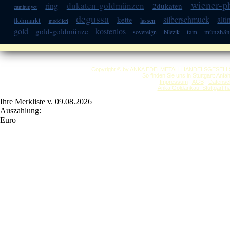
wiener-p
dukaten-goldmünzen
ring
2dukaten
cumhuriyet
degussa
silberschmuck
alti
kette
flohmarkt
lassen
modelleri
gold
kostenlos
gold-goldmünze
tam
münzhän
sovereign
bilezik
Copyright © by ANKA EDELMETALLHANDELSGESELLSCHAF
So finden Sie uns in Stuttgart: Anf
Impressum
|
AGB
|
Datensc
Anka Goldankauf Stuttgart
h
Ihre Merkliste v. 09.08.2026
Auszahlung:
Euro