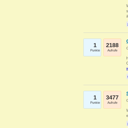
W
s
1
2188
G
Punkte
Aufrufe
O
w
1
3477
G
Punkte
Aufrufe
W