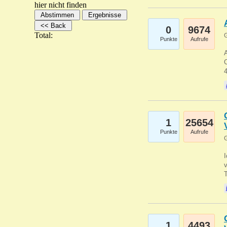
hier nicht finden
0
9674
Total:
G
Punkte
Aufrufe
A
C
1
25654
Punkte
Aufrufe
G
1
4493