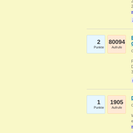
2
2
w
2
80094
Punkte
Aufrufe
G
1
1905
G
Punkte
Aufrufe
e
w