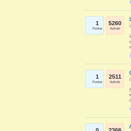
1
5260
G
Punkte
Aufrufe
1
2511
G
Punkte
Aufrufe
E
K
0
2366