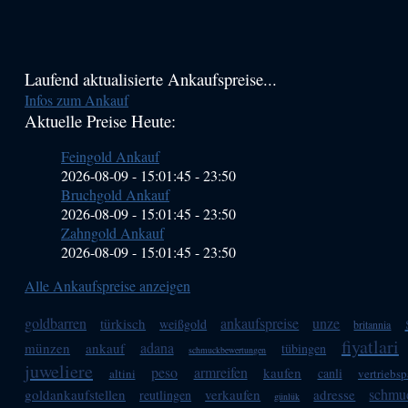
Haupt-
Laufend aktualisierte Ankaufspreise...
Infos zum Ankauf
Sidebar
Aktuelle Preise Heute:
(Primary)
Feingold Ankauf
2026-08-09 - 15:01:45
-
23:50
Bruchgold Ankauf
2026-08-09 - 15:01:45
-
23:50
Zahngold Ankauf
2026-08-09 - 15:01:45
-
23:50
Alle Ankaufspreise anzeigen
goldbarren
ankaufspreise
unze
türkisch
weißgold
britannia
fiyatlari
adana
münzen
ankauf
tübingen
schmuckbewertungen
juweliere
peso
armreifen
kaufen
canli
altini
vertriebsp
schmu
goldankaufstellen
verkaufen
adresse
reutlingen
günlük