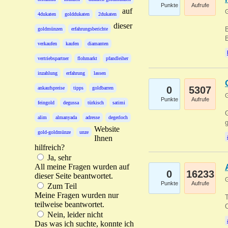
Punkte
Aufrufe
auf
G
4dukaten
golddukaten
2dukaten
dieser
B
goldmünzen
erfahrungsberichte
B
verkaufen
kaufen
diamanten
vertriebspartner
flohmarkt
pfandleiher
inzahlung
erfahrung
lassen
0
5307
ankaufspreise
tipps
goldbarren
G
Punkte
Aufrufe
feingold
degussa
türkisch
satimi
G
alim
almanyada
adresse
degerloch
g
Website
gold-goldmünze
unze
Ihnen
hilfreich?
Ja, sehr
All meine Fragen wurden auf
0
16233
dieser Seite beantwortet.
G
Punkte
Aufrufe
Zum Teil
Meine Fragen wurden nur
T
teilweise beantwortet.
O
Nein, leider nicht
Das was ich suchte, konnte ich