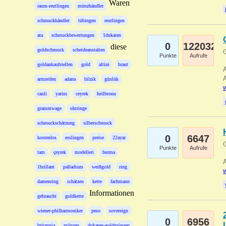
Waren
raum-reutlingen
münzhändler
schmuckhändler
tübingen
reutlingen
ata
schmuckbewertungen
1dukaten
0
122032
diese
goldschmuck
scheideanstalten
G
Punkte
Aufrufe
goldankaufstellen
gold
altini
braut
A
A
armreifen
adana
bilzik
günlük
w
canli
yarim
ceyrek
heilbronn
grammwage
ohrringe
schmuckschätzung
silberschmuck
0
6647
kostenlos
esslingen
preise
22ayar
G
Punkte
Aufrufe
tam
çeyrek
modelleri
burma
A
1brillant
palladium
weißgold
ring
w
damenring
schätzen
kette
fachmann
Informationen
gebraucht
goldkette
wiener-philharmoniker
peso
sovereign
0
6956
britannia
münzen
dukaten-goldmünzen