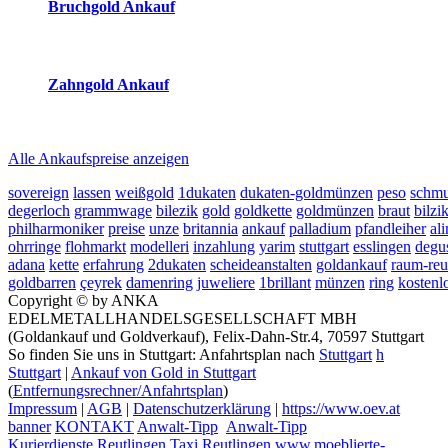
Bruchgold Ankauf
2026-08-09 - 10:46:44
-
23:50
Zahngold Ankauf
2026-08-09 - 10:46:44
-
23:50
Alle Ankaufspreise anzeigen
sovereign
lassen
weißgold
1dukaten
dukaten-goldmünzen
peso
schmu
degerloch
grammwage
bilezik
gold
goldkette
goldmünzen
braut
bilzi
philharmoniker
preise
unze
britannia
ankauf
palladium
pfandleiher
al
ohrringe
flohmarkt
modelleri
inzahlung
yarim
stuttgart
esslingen
degu
adana
kette
erfahrung
2dukaten
scheideanstalten
goldankauf
raum-reu
goldbarren
çeyrek
damenring
juweliere
1brillant
münzen
ring
kostenl
Copyright © by ANKA
EDELMETALLHANDELSGESELLSCHAFT MBH
(Goldankauf und Goldverkauf), Felix-Dahn-Str.4, 70597 Stuttgart
So finden Sie uns in Stuttgart: Anfahrtsplan nach
Stuttgart
h
Stuttgart
|
Ankauf von Gold in Stuttgart
(
Entfernungsrechner/Anfahrtsplan
)
Impressum
|
AGB
|
Datenschutzerklärung
|
https://www.oev.at
banner
KONTAKT
Anwalt-Tipp
Anwalt-Tipp
Kurierdienste Reutlingen
Taxi Reutlingen
www.moeblierte-