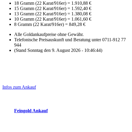
18 Gramm (22 Karat/916er)
=
1.910,88 €
15 Gramm (22 Karat/916er)
=
1.592,40 €
13 Gramm (22 Karat/916er)
=
1.380,08 €
10 Gramm (22 Karat/916er)
=
1.061,60 €
8 Gramm (22 Karat/916er)
=
849,28 €
Alle Goldankaufpreise ohne Gewähr.
Telefonische Preisauskunft und Beratung unter 0711-912 77
944
(Stand Sonntag den 9. August 2026 - 10:46:44)
Laufend aktualisierte Ankaufspreise...
Haupt-
Sidebar
Infos zum Ankauf
(Primary)
Aktuelle Preise Heute:
Feingold Ankauf
2026-08-09 - 10:46:44
-
23:50