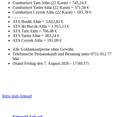
Cumhuriyet Tam Altin (22 Karat)
=
745,24 €
Cumhuriyet Yarim Altin (22 Karat)
=
371,56 €
Cumhuriyet Ceyrek Altin (22 Karat)
=
185,78 €
- - - - - - -
ATA Beslik Altin
=
3.822,82 €
ATA Iki Bucuk Altin
=
1.915,13 €
ATA Tam Altin
=
766,48 €
ATA Yarim Altin
=
383,24 €
ATA Ceyrek Altin
=
191,09 €
Alle Goldankaufpreise ohne Gewähr.
Telefonische Preisauskunft und Beratung unter 0711-912 77
944
(Stand Freitag den 7. August 2026 - 17:00:37)
Laufend aktualisierte Ankaufspreise...
Haupt-
Sidebar
Infos zum Ankauf
(Primary)
Aktuelle Preise Heute:
Feingold Ankauf