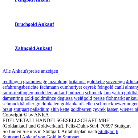
2026-08-07 - 17:00:37
-
16:50
Bruchgold Ankauf
2026-08-07 - 17:00:37
-
16:50
Zahngold Ankauf
2026-08-07 - 17:00:37
-
16:50
Alle Ankaufspreise anzeigen
reutlingen
grammwage
inzahlung
britannia
goldkette
sovereign
4duka
erfahrungsberichte
fachmann
cumhuriyet
ceyrek
feingold
canli
alman
raum-reutlingen
modelleri
ankauf
münzen
schmuck
tam
yarim
goldhä
damenring
gold-goldmünze
degussa
weißgold
preise
flohmarkt
ankau
schmuckhändler
golddukaten
goldankaufstellen
schmuckbewertunge
braut
stuttgart
palladium
altin
kette
goldbarren
çeyrek
lassen
wiener-p
Copyright © by ANKA
EDELMETALLHANDELSGESELLSCHAFT MBH
(Goldankauf und Goldverkauf), Felix-Dahn-Str.4, 70597 Stuttgart
So finden Sie uns in Stuttgart: Anfahrtsplan nach
Stuttgart
h
Stuttgart
|
Ankauf von Gold in Stuttgart