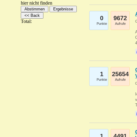
hier nicht finden
0
9672
Total:
G
Punkte
Aufrufe
A
C
1
25654
Punkte
Aufrufe
G
1
4491