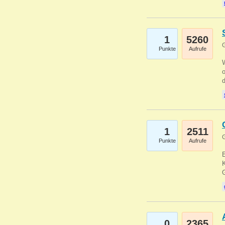
1
5260
G
Punkte
Aufrufe
1
2511
G
Punkte
Aufrufe
E
K
0
2365