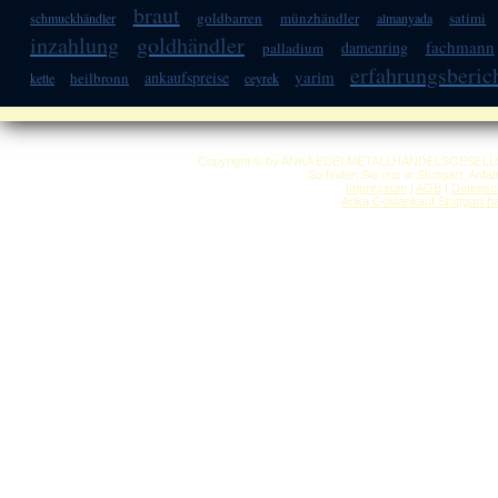
braut
goldbarren
münzhändler
satimi
schmuckhändler
almanyada
inzahlung
goldhändler
fachmann
damenring
palladium
erfahrungsberic
yarim
ankaufspreise
heilbronn
kette
ceyrek
Copyright © by ANKA EDELMETALLHANDELSGESELLSCHAF
So finden Sie uns in Stuttgart: Anf
Impressum
|
AGB
|
Datensc
Anka Goldankauf Stuttgart
h