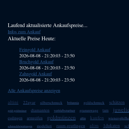
Haupt-
Laufend aktualisierte Ankaufspreise...
Infos zum Ankauf
Sidebar
Aktuelle Preise Heute:
(Primary)
Feingold Ankauf
2026-08-08 - 21:20:03
-
23:50
Bruchgold Ankauf
2026-08-08 - 21:20:03
-
23:50
Zahngold Ankauf
2026-08-08 - 21:20:03
-
23:50
Alle Ankaufspreise anzeigen
altini
schätzen
22ayar
silberschmuck
goldschmuck
britannia
juweli
diamanten
tam
grammwage
vertriebspartner
gold-goldmünze
goldmünzen
kaufen
esslingen
armreifen
wiener-philh
altin
alim
1dukaten
raum-reutlingen
sc
modelleri
schmuckbewertungen