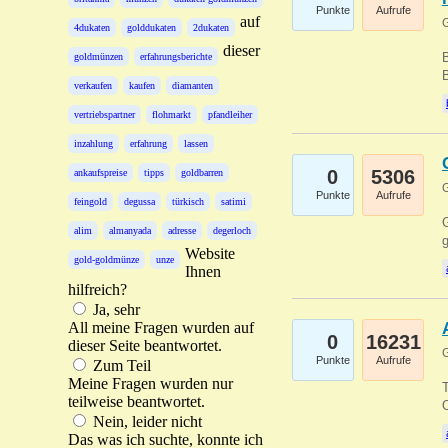
Punkte
Aufrufe
auf
G
4dukaten
golddukaten
2dukaten
dieser
B
goldmünzen
erfahrungsberichte
B
verkaufen
kaufen
diamanten
vertriebspartner
flohmarkt
pfandleiher
inzahlung
erfahrung
lassen
0
5306
ankaufspreise
tipps
goldbarren
G
Punkte
Aufrufe
feingold
degussa
türkisch
satimi
G
alim
almanyada
adresse
degerloch
g
Website
gold-goldmünze
unze
Ihnen
hilfreich?
Ja, sehr
All meine Fragen wurden auf
0
16231
dieser Seite beantwortet.
G
Punkte
Aufrufe
Zum Teil
Meine Fragen wurden nur
T
teilweise beantwortet.
O
Nein, leider nicht
Das was ich suchte, konnte ich