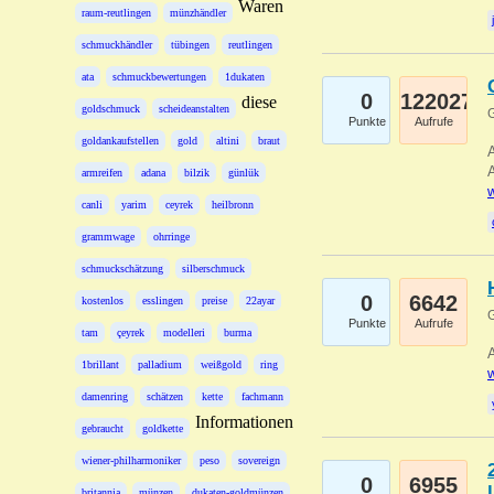
Waren
raum-reutlingen
münzhändler
schmuckhändler
tübingen
reutlingen
ata
schmuckbewertungen
1dukaten
0
122027
diese
goldschmuck
scheideanstalten
G
Punkte
Aufrufe
goldankaufstellen
gold
altini
braut
A
A
armreifen
adana
bilzik
günlük
w
canli
yarim
ceyrek
heilbronn
grammwage
ohrringe
schmuckschätzung
silberschmuck
0
6642
kostenlos
esslingen
preise
22ayar
G
Punkte
Aufrufe
tam
çeyrek
modelleri
burma
A
1brillant
palladium
weißgold
ring
w
damenring
schätzen
kette
fachmann
Informationen
gebraucht
goldkette
wiener-philharmoniker
peso
sovereign
0
6955
britannia
münzen
dukaten-goldmünzen