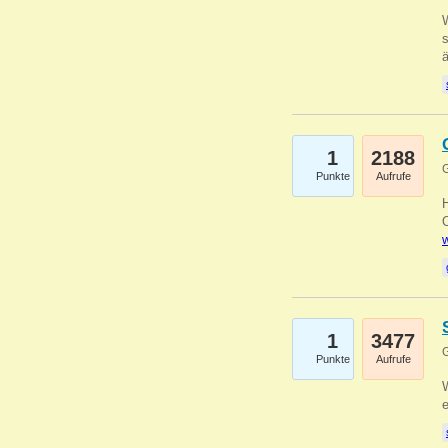
W
s
1
2188
G
Punkte
Aufrufe
O
w
1
3477
G
Punkte
Aufrufe
W