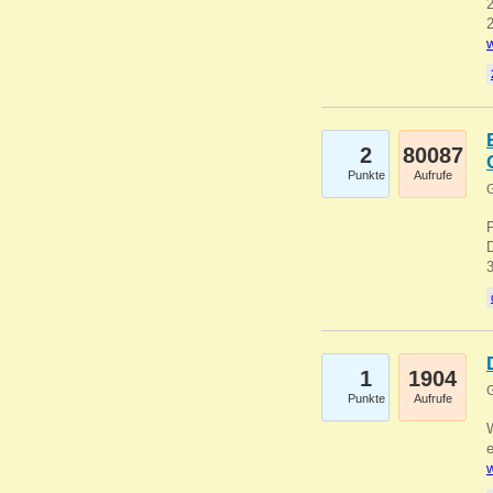
2
2
w
2
80087
Punkte
Aufrufe
G
1
1904
G
Punkte
Aufrufe
e
w