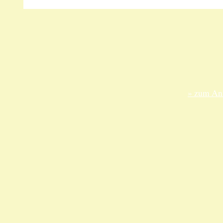
Unsere 
ANKA Ede
gesellsch
Felix-Dah
70597 Stu
» zum Anf