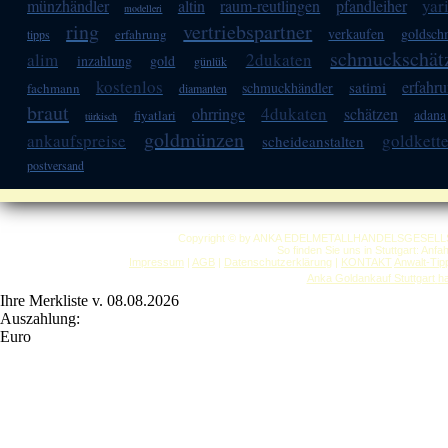
yar
münzhändler
altin
raum-reutlingen
pfandleiher
modelleri
ring
vertriebspartner
verkaufen
goldsch
erfahrung
tipps
schmuckschät
alim
2dukaten
inzahlung
gold
günlük
kostenlos
erfahru
satimi
schmuckhändler
fachmann
diamanten
braut
4dukaten
ohrringe
schätzen
adana
fiyatlari
türkisch
goldmünzen
ankaufspreise
goldkett
scheideanstalten
postversand
Copyright © by ANKA EDELMETALLHANDELSGESELLSCHAF
So finden Sie uns in Stuttgart: Anf
Impressum
|
AGB
|
Datenschutzerklärung
|
KONTAKT
Anwalt-Tip
Anka Goldankauf Stuttgart
h
Ihre Merkliste v. 08.08.2026
Auszahlung:
Euro