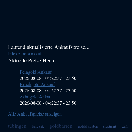
Haupt-
Laufend aktualisierte Ankaufspreise...
Infos zum Ankauf
Sidebar
Aktuelle Preise Heute:
(Primary)
Feingold Ankauf
2026-08-08 - 04:22:37
-
23:50
Bruchgold Ankauf
2026-08-08 - 04:22:37
-
23:50
Zahngold Ankauf
2026-08-08 - 04:22:37
-
23:50
Alle Ankaufspreise anzeigen
tübingen
goldbarren
bilezik
golddukaten
stuttgart
canli