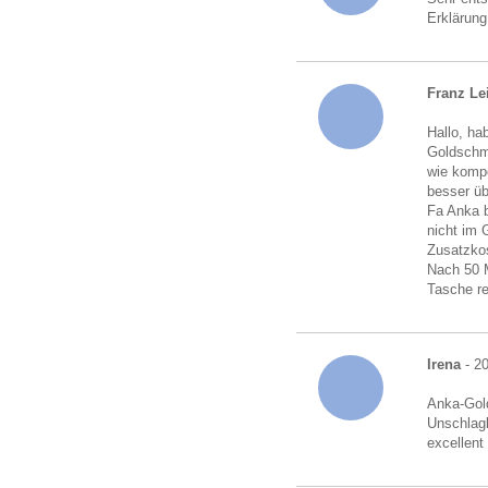
Erklärung
Franz Le
Hallo, ha
Goldschmu
wie kompe
besser üb
Fa Anka b
nicht im 
Zusatzkos
Nach 50 M
Tasche r
Irena
- 20
Anka-Gold
Unschlagb
excellent