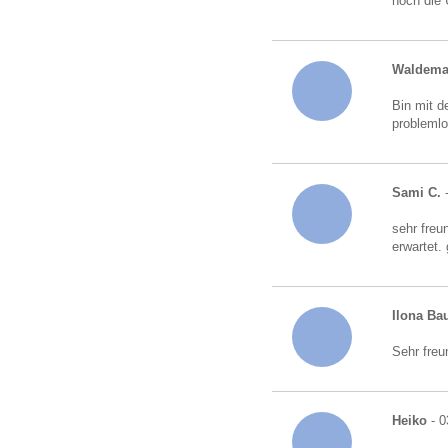
noch die
Waldema
Bin mit d
probleml
Sami C.
-
sehr freu
erwartet.
Ilona B
Sehr freu
Heiko
- 0