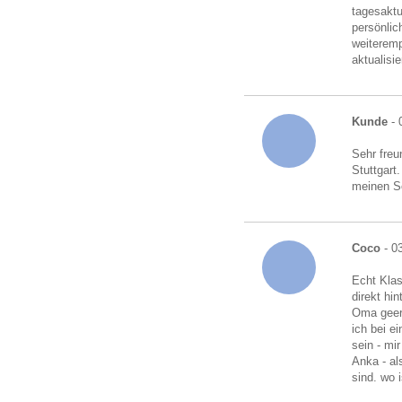
tagesaktu
persönlic
weiteremp
aktualisi
Kunde
- 
Sehr freu
Stuttgart
meinen S
Coco
- 0
Echt Klas
direkt hi
Oma geerb
ich bei e
sein - mi
Anka - al
sind. wo i