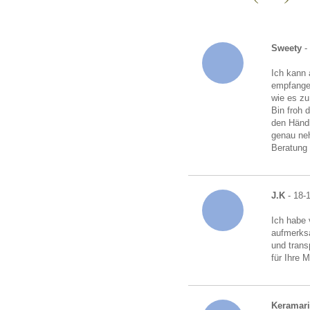
ANKA Edelmetallhandelsgesellschaft mbH
Sweety
-
Ich kann 
empfangen
wie es zu
Bin froh 
den Händl
genau neh
Beratung
J.K
- 18-
Ich habe 
aufmerksa
und trans
für Ihre 
Keramari