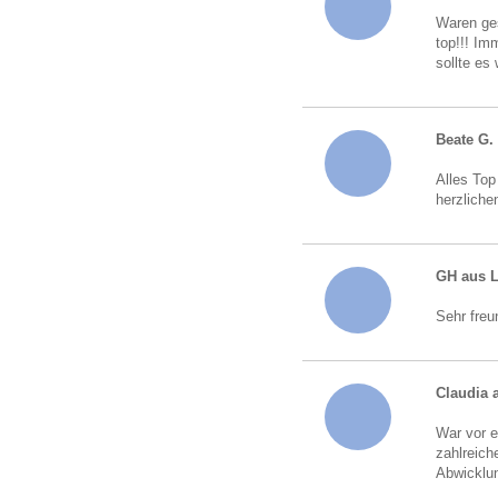
Waren ges
top!!! Im
sollte es
Beate G.
Alles Top
herzliche
GH aus 
Sehr freu
Claudia 
War vor e
zahlreich
Abwicklun