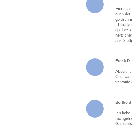
Hier zähl
auch der 
goldschmu
Ehrlichke
goldpreis
herzliche
aus Stutt
Frank D
Absolut v
Geld war 
verkaufe 
Berthold 
Ich habe 
nachgefra
Garnichts