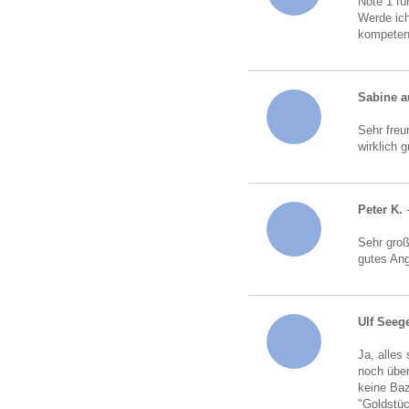
Note 1 fü
Werde ich
kompeten
Sabine a
Sehr freu
wirklich 
Peter K.
-
Sehr gro
gutes An
Ulf Seeg
Ja, alles
noch über
keine Baz
"Goldstü