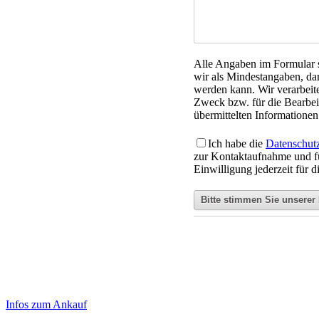
Alle Angaben im Formular si
wir als Mindestangaben, da
werden kann. Wir verarbeit
Zweck bzw. für die Bearbeit
übermittelten Informationen 
Ich habe die
Datenschut
zur Kontaktaufnahme und f
Einwilligung jederzeit für 
Haupt-
Laufend aktualisierte Ankaufspreise...
Infos zum Ankauf
Sidebar
Aktuelle Preise Heute: