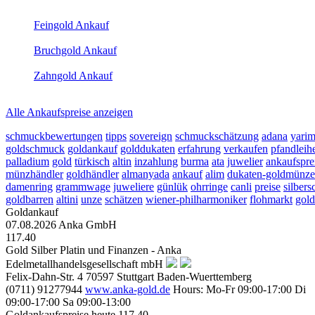
(Primary)
Feingold Ankauf
2026-08-08 - 09:23:16
-
23:50
Bruchgold Ankauf
2026-08-08 - 09:23:16
-
23:50
Zahngold Ankauf
2026-08-08 - 09:23:16
-
23:50
Alle Ankaufspreise anzeigen
schmuckbewertungen
tipps
sovereign
schmuckschätzung
adana
yari
goldschmuck
goldankauf
golddukaten
erfahrung
verkaufen
pfandleih
palladium
gold
türkisch
altin
inzahlung
burma
ata
juwelier
ankaufspre
münzhändler
goldhändler
almanyada
ankauf
alim
dukaten-goldmünz
damenring
grammwage
juweliere
günlük
ohrringe
canli
preise
silber
goldbarren
altini
unze
schätzen
wiener-philharmoniker
flohmarkt
gol
Goldankauf
07.08.2026
Anka GmbH
117.40
Gold Silber Platin und Finanzen - Anka
Edelmetallhandelsgesellschaft mbH
Felix-Dahn-Str. 4
70597
Stuttgart
Baden-Wuerttemberg
(0711) 91277944
www.anka-gold.de
Hours:
Mo-Fr 09:00-17:00
Di
09:00-17:00
Sa 09:00-13:00
Goldankaufspreise heute
117.40