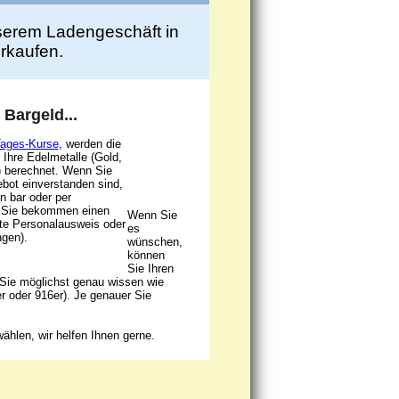
unserem Ladengeschäft in
rkaufen.
 Bargeld...
Tages-Kurse
, werden die
 Ihre Edelmetalle (Gold,
n) berechnet. Wenn Sie
bot einverstanden sind,
in bar oder per
 Sie bekommen einen
Wenn Sie
tte Personalausweis oder
es
ngen).
wünschen,
können
Sie Ihren
 Sie möglichst genau wissen wie
er oder 916er). Je genauer Sie
ählen, wir helfen Ihnen gerne.
e Öffnungszeiten: