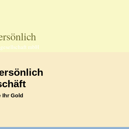
70597 Stuttgart
Telefo
rsönlich
gesellschaft mbH
ersönlich
chäft
 Ihr Gold