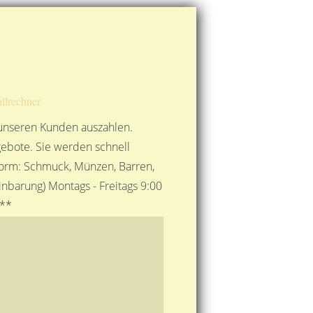
Route berechnen
So finden Sie uns
Gold mit der Post senden
llrechner
 unseren Kunden auszahlen.
ebote. Sie werden schnell
 Form: Schmuck, Münzen, Barren,
nbarung) Montags - Freitags 9:00
***