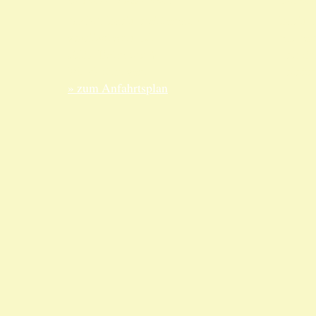
ANKA Edelmetallhandels-
Edelme
gesellschaft mbH
nur nac
Felix-Dahn-Str. 4
Termin
70597 Stuttgart
Telefo
» zum Anfahrtsplan