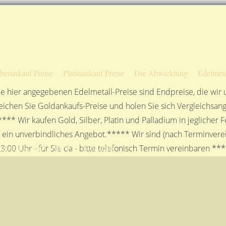
Sofortige Auszahlung!
Das sagen unsere Kunden
Unsere Öffnungszeiten
lberankauf Preise
Platinankauf Preise
Die Abwicklung
Edelmeta
e hier angegebenen Edelmetall-Preise sind Endpreise, die wir
ichen Sie Goldankaufs-Preise und holen Sie sich Vergleichsang
**** Wir kaufen Gold, Silber, Platin und Palladium in jeglicher
n ein unverbindliches Angebot.***** Wir sind (nach Terminverei
sellschaft mbH in Stuttgart
3:00 Uhr - für Sie da - bitte telefonisch Termin vereinbaren **