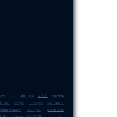
alim
ohrringe
tam
aten
armreifen
braut
schmuck
tübingen
22ayar
juwelier
philharmoniker
esslingen
ring
heilbronn
tipps
canli
goldbarren