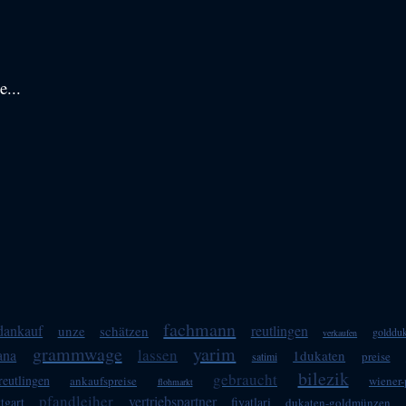
e...
fachmann
dankauf
reutlingen
unze
schätzen
goldduk
verkaufen
grammwage
yarim
lassen
ana
1dukaten
preise
satimi
bilezik
gebraucht
eutlingen
ankaufspreise
wiener-
flohmarkt
pfandleiher
vertriebspartner
ttgart
fiyatlari
dukaten-goldmünzen