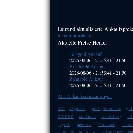
Haupt-
Laufend aktualisierte Ankaufspreis
Infos zum Ankauf
Sidebar
Aktuelle Preise Heute:
(Primary)
Feingold Ankauf
2026-08-06 - 21:55:41
-
21:50
Bruchgold Ankauf
2026-08-06 - 21:55:41
-
21:50
Zahngold Ankauf
2026-08-06 - 21:55:41
-
21:50
Alle Ankaufspreise anzeigen
ata
gol
gold-goldmünze
degerloch
kaufen
inzahlung
ad
4dukaten
çeyrek
2dukaten
raum-r
juweliere
schmuckhändler
diamanten
stu
peso