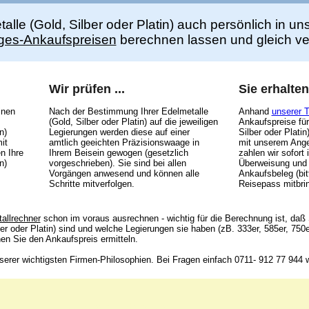
alle (Gold, Silber oder Platin) auch persönlich in 
ges-Ankaufspreisen
berechnen lassen und gleich ve
Wir prüfen ...
Sie erhalten
inen
Nach der Bestimmung Ihrer Edelmetalle
Anhand
unserer 
(Gold, Silber oder Platin) auf die jeweiligen
Ankaufspreise für
n)
Legierungen werden diese auf einer
Silber oder Plati
it
amtlich geeichten Präzisionswaage in
mit unserem Ange
n Ihre
Ihrem Beisein gewogen (gesetzlich
zahlen wir sofort 
n)
vorgeschrieben). Sie sind bei allen
Überweisung und
Vorgängen anwesend und können alle
Ankaufsbeleg (bi
Schritte mitverfolgen.
Reisepass mitbri
allrechner
schon im voraus ausrechnen - wichtig für die Berechnung ist, daß
er oder Platin) sind und welche Legierungen sie haben (zB. 333er, 585er, 750
n Sie den Ankaufspreis ermitteln.
erer wichtigsten Firmen-Philosophien. Bei Fragen einfach 0711- 912 77 944 w
Unsere Adresse:
Unser