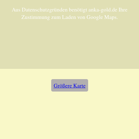
Aus Datenschutzgründen benötigt anka-gold.de Ihre
Zustimmung zum Laden von Google Maps.
Größere Karte
Unsere Adresse:
Unser
ANKA Edelmetallhandels-
Montag
gesellschaft mbH
Samsta
Felix-Dahn-Str. 4
nach T