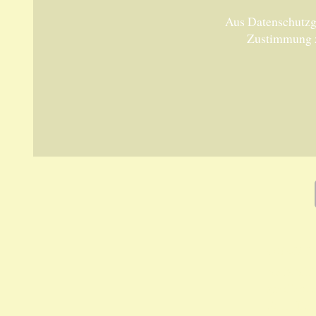
Aus Datenschutzgr
Zustimmung 
Unsere 
ANKA Ede
gesellsch
Felix-Dah