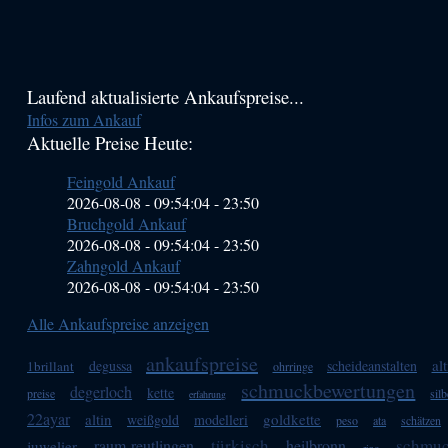
Haupt-
Laufend aktualisierte Ankaufspreise...
Infos zum Ankauf
Sidebar
Aktuelle Preise Heute:
(Primary)
Feingold Ankauf
2026-08-08 - 09:54:04
-
23:50
Bruchgold Ankauf
2026-08-08 - 09:54:04
-
23:50
Zahngold Ankauf
2026-08-08 - 09:54:04
-
23:50
Alle Ankaufspreise anzeigen
ankaufspreise
alt
degussa
scheideanstalten
1brillant
ohrringe
schmuckbewertungen
degerloch
kette
preise
sil
erfahrung
22ayar
altin
goldkette
weißgold
modelleri
peso
ata
schätzen
türkisch
schmuc
raum-reutlingen
heilbronn
juwelier