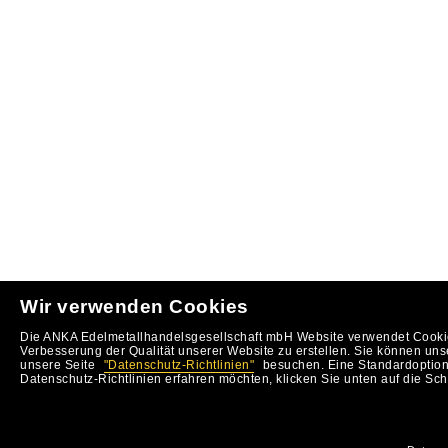
Wir verwenden Cookies
Die ANKA Edelmetallhandelsgesellschaft mbH Website verwendet Cookie
Verbesserung der Qualität unserer Website zu erstellen. Sie können uns
unsere Seite
"Datenschutz-Richtlinien"
besuchen. Eine Standardoption 
Datenschutz-Richtlinien erfahren möchten, klicken Sie unten auf die Sch