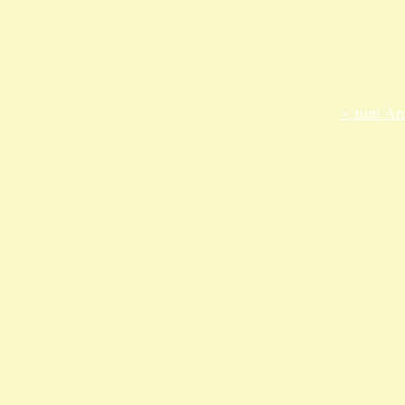
ANKA Ede
gesellsch
Felix-Dah
70597 Stu
» zum Anf