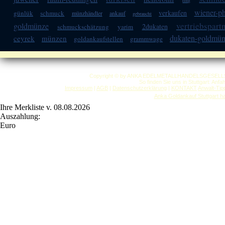
ring
wiener-ph
verkaufen
günlük
schmuck
münzhändler
ankauf
gebraucht
vertriebspart
goldmünze
2dukaten
schmuckschätzung
yarim
dukaten-goldmü
ceyrek
münzen
goldankaufstellen
grammwage
Copyright © by ANKA EDELMETALLHANDELSGESELLSCHAF
So finden Sie uns in Stuttgart: Anf
Impressum
|
AGB
|
Datenschutzerklärung
|
KONTAKT
Anwalt-Tip
Anka Goldankauf Stuttgart
h
Ihre Merkliste v. 08.08.2026
Auszahlung:
Euro