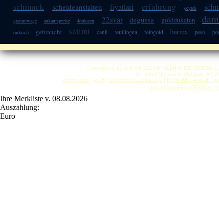
schmuck
erfahrung
fiyatlari
schm
scheideanstalten
çeyrek
dam
22ayar
degussa
golddukaten
grammwage
ankaufspreise
4dukaten
satimi
burma
gebraucht
canli
reutlingen
feingold
peso
po
türkisch
Copyright © by ANKA EDELMETALLHANDELSGESELLSCHAF
So finden Sie uns in Stuttgart: Anf
Impressum
|
AGB
|
Datenschutzerklärung
|
KONTAKT
Anwalt-Tip
Anka Goldankauf Stuttgart
h
Ihre Merkliste v. 08.08.2026
Auszahlung:
Euro