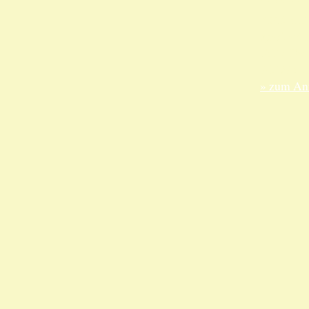
ANKA Ede
gesellsch
Felix-Dah
70597 Stu
» zum Anf