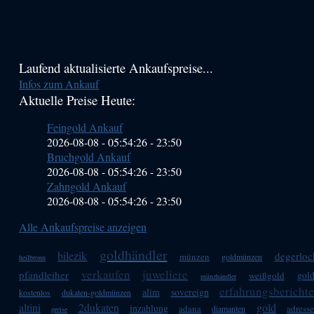
Haupt-
Laufend aktualisierte Ankaufspreise...
Infos zum Ankauf
Sidebar
Aktuelle Preise Heute:
(Primary)
Feingold Ankauf
2026-08-08 - 05:54:26
-
23:50
Bruchgold Ankauf
2026-08-08 - 05:54:26
-
23:50
Zahngold Ankauf
2026-08-08 - 05:54:26
-
23:50
Alle Ankaufspreise anzeigen
goldhändler
bilezik
degerloc
münzen
goldmünzen
heilbronn
verkaufen
juweliere
pfandleiher
gold
weißgold
münzhändler
erfahrungsbericht
alim
sovereign
kostenlos
dukaten-goldmünzen
altini
2dukaten
gold
inzahlung
adana
adress
diamanten
preise