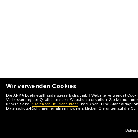
Wir verwenden Cookies
Die ANKA Edelmetallhandelsgesellschaft mbH Website verwendet Cookie
Verbesserung der Qualität unserer Website zu erstellen. Sie können uns
unsere Seite
"Datenschutz-Richtlinien"
besuchen. Eine Standardoption 
Datenschutz-Richtlinien erfahren möchten, klicken Sie unten auf die Sch
Datensc