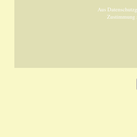
Aus Datenschutzgr
Zustimmung 
Unsere 
ANKA Ede
gesellsch
Felix-Dah