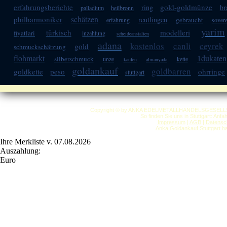
erfahrungsberichte
gold-goldmünze
ring
br
palladium
heilbronn
schätzen
philharmoniker
reutlingen
gebraucht
erfahrung
sover
yarim
türkisch
modelleri
fiyatlari
inzahlung
scheideanstalten
adana
kostenlos
canli
ceyrek
gold
schmuckschätzung
flohmarkt
1dukaten
silberschmuck
unze
kette
kaufen
almanyada
goldankauf
goldbarren
goldkette
peso
ohrringe
stuttgart
Copyright © by ANKA EDELMETALLHANDELSGESELLSCHAF
So finden Sie uns in Stuttgart: Anf
Impressum
|
AGB
|
Datensc
Anka Goldankauf Stuttgart
h
Ihre Merkliste v. 07.08.2026
Auszahlung:
Euro