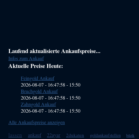
Haupt-
Laufend aktualisierte Ankaufspreise...
Infos zum Ankauf
Sidebar
Aktuelle Preise Heute:
(Primary)
Feingold Ankauf
2026-08-07 - 16:47:58
-
15:50
Bruchgold Ankauf
2026-08-07 - 16:47:58
-
15:50
Zahngold Ankauf
2026-08-07 - 16:47:58
-
15:50
Alle Ankaufspreise anzeigen
lassen
ankauf
22ayar
2dukaten
goldankaufstellen
bilzik