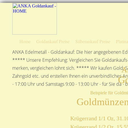
Home
Goldankauf Preise
Silberankauf Preise
Platin
ANKA Edelmetall - Goldankauf: Die hier angegebenen Ede
***** Unsere Empfehlung: Vergleichen Sie Goldankaufs-P
merken, vergleichen lohnt sich. ***** Wir kaufen Gold, S
A
Zahngold etc. und erstellen Ihnen ein unverbindliches A
G
- 17:00 Uhr und Samstags 9:00 - 13:00 Uhr - für Sie da - 
Beispiele für Goldm
Goldmünzen
Krügerrand 1/1 Oz, 31.1
Krügerrand 1/2 Oz, 15,5