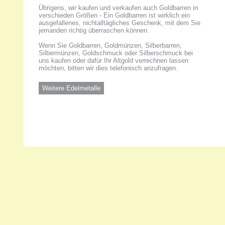
Übrigens, wir kaufen und verkaufen auch Goldbarren in
verschieden Größen - Ein Goldbarren ist wirklich ein
ausgefallenes, nichtalltägliches Geschenk, mit dem Sie
jemanden richtig überraschen können.
Wenn Sie Goldbarren, Goldmünzen, Silberbarren,
Silbermünzen, Goldschmuck oder Silberschmuck bei
uns kaufen oder dafür Ihr Altgold verrechnen lassen
möchten, bitten wir dies telefonisch anzufragen.
Weitere Edelmetalle
Unsere 
ANKA Ede
gesellsch
Felix-Dah
70597 Stu