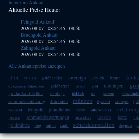
Infos zum Ankauf
Sidebar
Aktuelle Preise Heute:
(Primary)
Feingold Ankauf
2026-08-07 - 08:54:45
-
08:50
Bruchgold Ankauf
2026-08-07 - 08:54:45
-
08:50
Zahngold Ankauf
2026-08-07 - 08:54:45
-
08:50
Alle Ankaufspreise anzeigen
altin
yarim
2duka
sovereign
ceyrek
braut
goldhändler
gr
reutlingen
goldbarren
dukaten-goldmünzen
adana
gold
goldankaufstellen
ohrringe
türkisch
ata
münzhändle
goldkette
münzen
go
schmuckschätzung
4dukaten
fiyatlari
esslingen
erfahrung
feingold
pfandleiher
peso
weißgold
silberschmuck
lassen
schmuckbewertungen
kette
preise
juwelier
bil
scheideanstalten
goldmünze
canli
ring
satimi
degussa
ç