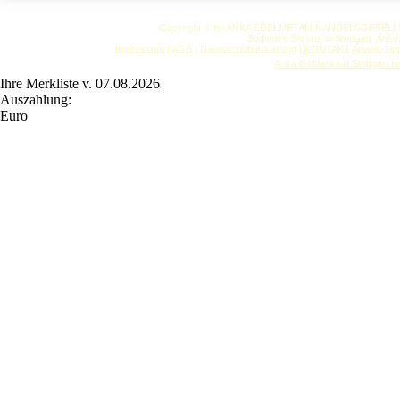
Copyright © by ANKA EDELMETALLHANDELSGESELLSCHAF
So finden Sie uns in Stuttgart: Anf
Impressum
|
AGB
|
Datenschutzerklärung
|
KONTAKT
Anwalt-Tip
Anka Goldankauf Stuttgart
h
Ihre Merkliste v. 07.08.2026
Auszahlung:
Euro