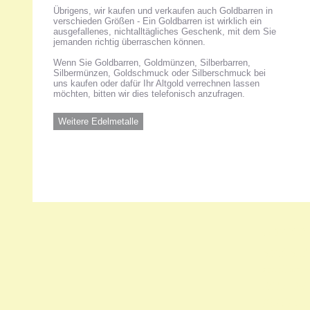
Übrigens, wir kaufen und verkaufen auch Goldbarren in
verschieden Größen - Ein Goldbarren ist wirklich ein
ausgefallenes, nichtalltägliches Geschenk, mit dem Sie
jemanden richtig überraschen können.
Wenn Sie Goldbarren, Goldmünzen, Silberbarren,
Silbermünzen, Goldschmuck oder Silberschmuck bei
uns kaufen oder dafür Ihr Altgold verrechnen lassen
möchten, bitten wir dies telefonisch anzufragen.
Weitere Edelmetalle
Unsere 
ANKA Ede
gesellsch
Felix-Dah
70597 Stu