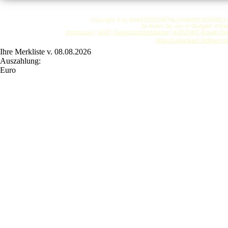
Copyright © by ANKA EDELMETALLHANDELSGESELLSCHAF
So finden Sie uns in Stuttgart: Anf
Impressum
|
AGB
|
Datenschutzerklärung
|
KONTAKT
Anwalt-Tip
Anka Goldankauf Stuttgart
h
Ihre Merkliste v. 08.08.2026
Auszahlung:
Euro