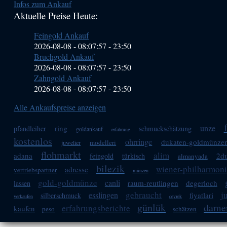
Infos zum Ankauf
Sidebar
Aktuelle Preise Heute:
(Primary)
Feingold Ankauf
2026-08-08 - 08:07:57
-
23:50
Bruchgold Ankauf
2026-08-08 - 08:07:57
-
23:50
Zahngold Ankauf
2026-08-08 - 08:07:57
-
23:50
Alle Ankaufspreise anzeigen
unze
ring
pfandleiher
schmuckschätzung
goldankauf
erfahrung
kostenlos
ohrringe
dukaten-goldmünze
modelleri
juwelier
flohmarkt
alim
adana
2d
feingold
türkisch
almanyada
bilezik
wiener-philharmon
adresse
vertriebspartner
münzen
gold-goldmünze
canli
raum-reutlingen
degerloch
lassen
gebraucht
j
esslingen
fiyatlari
silberschmuck
verkaufen
ceyrek
günlük
dame
erfahrungsberichte
kaufen
peso
schätzen