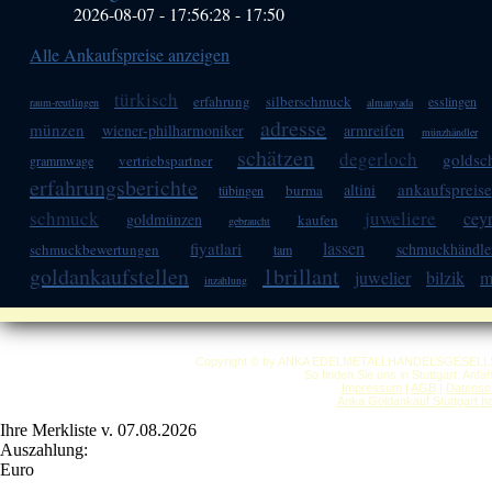
2026-08-07 - 17:56:28
-
17:50
Alle Ankaufspreise anzeigen
türkisch
erfahrung
silberschmuck
esslingen
raum-reutlingen
almanyada
adresse
münzen
wiener-philharmoniker
armreifen
münzhändler
schätzen
degerloch
golds
vertriebspartner
grammwage
erfahrungsberichte
ankaufspreise
altini
burma
tübingen
schmuck
juweliere
cey
goldmünzen
kaufen
gebraucht
lassen
fiyatlari
schmuckhändle
schmuckbewertungen
tam
goldankaufstellen
1brillant
juwelier
bilzik
m
inzahlung
Copyright © by ANKA EDELMETALLHANDELSGESELLSCHAF
So finden Sie uns in Stuttgart: Anf
Impressum
|
AGB
|
Datensc
Anka Goldankauf Stuttgart
h
Ihre Merkliste v. 07.08.2026
Auszahlung:
Euro