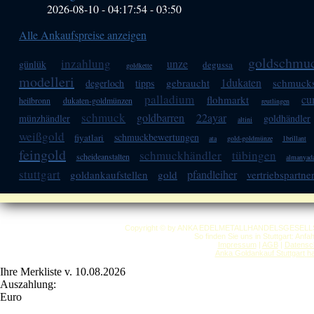
2026-08-10 - 04:17:54
-
03:50
Alle Ankaufspreise anzeigen
goldschmu
inzahlung
unze
günlük
degussa
goldkette
modelleri
1dukaten
gebraucht
schmuck
degerloch
tipps
palladium
cu
flohmarkt
heilbronn
dukaten-goldmünzen
reutlingen
schmuck
goldbarren
22ayar
münzhändler
goldhändler
altini
weißgold
schmuckbewertungen
fiyatlari
ata
gold-goldmünze
1brillant
feingold
schmuckhändler
tübingen
scheideanstalten
almanyad
stuttgart
pfandleiher
goldankaufstellen
gold
vertriebspartne
Copyright © by ANKA EDELMETALLHANDELSGESELLSCHAF
So finden Sie uns in Stuttgart: Anf
Impressum
|
AGB
|
Datensc
Anka Goldankauf Stuttgart
h
Ihre Merkliste v. 10.08.2026
Auszahlung:
Euro