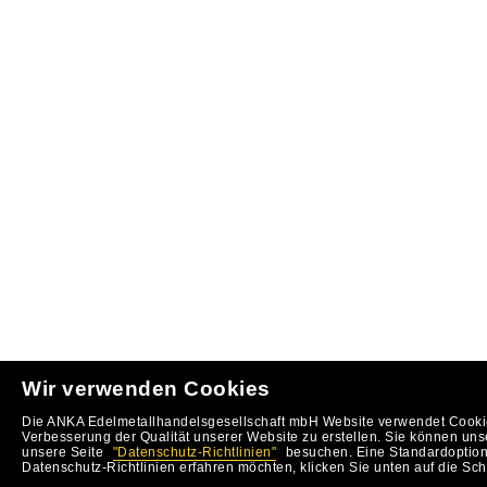
Wir verwenden Cookies
Die ANKA Edelmetallhandelsgesellschaft mbH Website verwendet Cookie
Verbesserung der Qualität unserer Website zu erstellen. Sie können uns
unsere Seite
"Datenschutz-Richtlinien"
besuchen. Eine Standardoption 
Datenschutz-Richtlinien erfahren möchten, klicken Sie unten auf die Sch