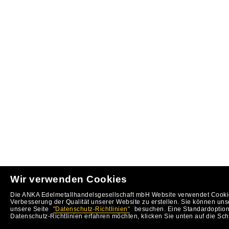
Wir verwenden Cookies
Die ANKA Edelmetallhandelsgesellschaft mbH Website verwendet Cookie
Verbesserung der Qualität unserer Website zu erstellen. Sie können uns
unsere Seite
"Datenschutz-Richtlinien"
besuchen. Eine Standardoption 
Datenschutz-Richtlinien erfahren möchten, klicken Sie unten auf die Sch