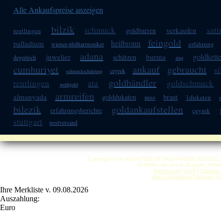
Alle Ankaufspreise anzeigen
bilzik
schmuck
sati
verkaufen
goldbarren
reutlingen
feingold
heilbronn
palladium
erfahrung
wiener-philharmoniker
adana
goldkett
juwelier
burma
schätzen
degerloch
ring
cumhuriyet
ankauf
gebraucht
s
ceyrek
schmuckschätzung
goldhändler
reutlingen
ata
goldschmuck
weißgold
armreifen
almanyada
golddukaten
braut
1dukaten
peso
bilezik
goldankaufstellen
erfahrungsberichte
çeyrek
stuttgart
postversand
Copyright © by ANKA EDELMETALLHANDELSGESELLSCHAF
So finden Sie uns in Stuttgart: Anf
Impressum
|
AGB
|
Datensc
Anka Goldankauf Stuttgart
h
Ihre Merkliste v. 09.08.2026
Auszahlung:
Euro