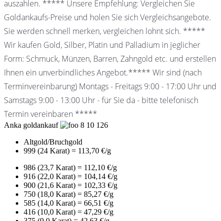
auszahlen. ***** Unsere Empfehlung: Vergleichen Sie
Goldankaufs-Preise und holen Sie sich Vergleichsangebote.
Sie werden schnell merken, vergleichen lohnt sich. *****
Wir kaufen Gold, Silber, Platin und Palladium in jeglicher
Form: Schmuck, Münzen, Barren, Zahngold etc. und erstellen
Ihnen ein unverbindliches Angebot.***** Wir sind (nach
Terminvereinbarung) Montags - Freitags 9:00 - 17:00 Uhr und
Samstags 9:00 - 13:00 Uhr - für Sie da - bitte telefonisch
Termin vereinbaren *****
Anka goldankauf
8
10
126
Altgold/Bruchgold
999 (24 Karat) = 113,70 €/g
986 (23,7 Karat) = 112,10 €/g
916 (22,0 Karat) = 104,14 €/g
900 (21,6 Karat) = 102,33 €/g
750 (18,0 Karat) = 85,27 €/g
585 (14,0 Karat) = 66,51 €/g
416 (10,0 Karat) = 47,29 €/g
375 (9,0 Karat) = 42,63 €/g