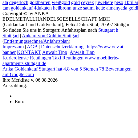
ata
degerloch
goldbarren
weißgold
gold
çeyrek
juweliere
peso
1brilla
tam
goldankauf
4dukaten
heilbronn
unze
satimi
kette
almanyada
gold
Copyright © by ANKA
EDELMETALLHANDELSGESELLSCHAFT MBH
(Goldankauf und Goldverkauf), Felix-Dahn-Str.4, 70597 Stuttgart
So finden Sie uns in Stuttgart: Anfahrtsplan nach
Stuttgart
h
Stuttgart
|
Ankauf von Gold in Stuttgart
(
Entfernungsrechner/Anfahrtsplan
)
Impressum
|
AGB
|
Datenschutzerklärung
|
https://www.oev.at
banner
KONTAKT
Anwalt-Tipp
Anwalt-Tipp
Kurierdienste Reutlingen
Taxi Reutlingen
www.moeblierte-
apartments-stuttgart.de
Anka Goldankauf Stuttgart
hat
4,8
von
5
Sternen
78
Bewertungen
auf Google.com
Ihre Merkliste v. 06.08.2026
Auszahlung:
Euro