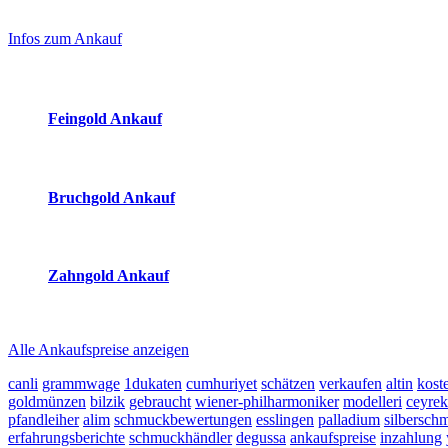
Laufend aktualisierte Ankaufspreise...
Haupt-
Sidebar
Infos zum Ankauf
(Primary)
Aktuelle Preise Heute:
Feingold Ankauf
2026-08-06 - 14:22:36
-
13:50
Bruchgold Ankauf
2026-08-06 - 14:22:36
-
13:50
Zahngold Ankauf
2026-08-06 - 14:22:36
-
13:50
Alle Ankaufspreise anzeigen
canli
grammwage
1dukaten
cumhuriyet
schätzen
verkaufen
altin
kost
goldmünzen
bilzik
gebraucht
wiener-philharmoniker
modelleri
ceyrek
pfandleiher
alim
schmuckbewertungen
esslingen
palladium
silbersch
erfahrungsberichte
schmuckhändler
degussa
ankaufspreise
inzahlung