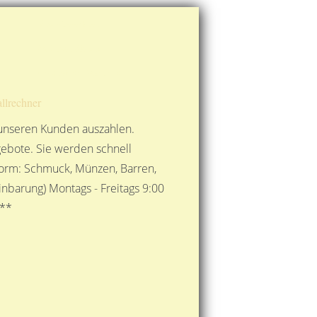
Route berechnen
So finden Sie uns
Gold mit der Post senden
llrechner
 unseren Kunden auszahlen.
ebote. Sie werden schnell
 Form: Schmuck, Münzen, Barren,
nbarung) Montags - Freitags 9:00
***