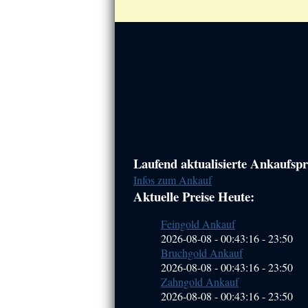
Haupt-
Laufend aktualisierte Ankaufspre
Infos zum Ankauf
Sidebar
Aktuelle Preise Heute:
(Primary)
Feingold Ankauf
2026-08-08 - 00:43:16
-
23:50
Bruchgold Ankauf
2026-08-08 - 00:43:16
-
23:50
Zahngold Ankauf
2026-08-08 - 00:43:16
-
23:50