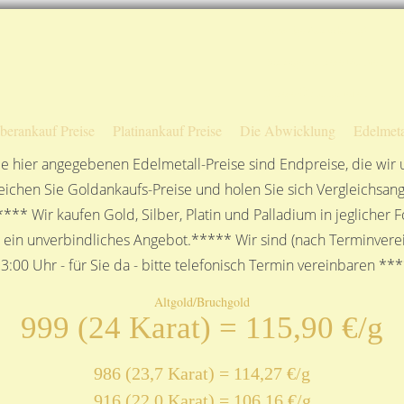
Sofortige Auszahlung!
Das sagen unsere Kunden
Unsere Öffnungszeiten
lberankauf Preise
Platinankauf Preise
Die Abwicklung
Edelmeta
e hier angegebenen Edelmetall-Preise sind Endpreise, die wir
ichen Sie Goldankaufs-Preise und holen Sie sich Vergleichsang
**** Wir kaufen Gold, Silber, Platin und Palladium in jeglicher
n ein unverbindliches Angebot.***** Wir sind (nach Terminverei
3:00 Uhr - für Sie da - bitte telefonisch Termin vereinbaren **
Altgold/Bruchgold
999 (24 Karat) = 115,90 €/g
986 (23,7 Karat) = 114,27 €/g
916 (22,0 Karat) = 106,16 €/g