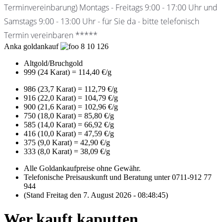
Terminvereinbarung) Montags - Freitags 9:00 - 17:00 Uhr und
Samstags 9:00 - 13:00 Uhr - für Sie da - bitte telefonisch
Termin vereinbaren *****
Anka goldankauf
8
10
126
Altgold/Bruchgold
999 (24 Karat) = 114,40 €/g
986 (23,7 Karat) = 112,79 €/g
916 (22,0 Karat) = 104,79 €/g
900 (21,6 Karat) = 102,96 €/g
750 (18,0 Karat) = 85,80 €/g
585 (14,0 Karat) = 66,92 €/g
416 (10,0 Karat) = 47,59 €/g
375 (9,0 Karat) = 42,90 €/g
333 (8,0 Karat) = 38,09 €/g
Alle Goldankaufpreise ohne Gewähr.
Telefonische Preisauskunft und Beratung unter 0711-912 77
944
(Stand Freitag den 7. August 2026 - 08:48:45)
Wer kauft kaputten