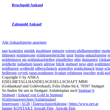
Bruchgold Ankauf
2026-08-07 - 08:48:45
-
07:50
Zahngold Ankauf
2026-08-07 - 08:48:45
-
07:50
Alle Ankaufspreise anzeigen
tam
kostenlos
günlük
inzahlung
münzen
wiener-philharmoniker
model
tübingen
grammwage
erfahrungsberichte
unze
burma
ankaufspreise
r
goldmünzen
ata
goldankaufstellen
pfandleiher
altin
diamanten
1dukat
goldkette
palladium
lassen
adresse
bilzik
stuttgart
peso
alim
goldmünz
goldbarren
weißgold
silberschmuck
armreifen
goldschmuck
braut
sch
heilbronn
ceyrek
raum-reutlingen
fiyatlari
erfahrung
juwelier
gold-go
Copyright © by ANKA
EDELMETALLHANDELSGESELLSCHAFT MBH
(Goldankauf und Goldverkauf), Felix-Dahn-Str.4, 70597 Stuttgart
So finden Sie uns in Stuttgart: Anfahrtsplan nach
Stuttgart
h
Stuttgart
|
Ankauf von Gold in Stuttgart
(
Entfernungsrechner/Anfahrtsplan
)
Impressum
|
AGB
|
Datenschutzerklärung
|
https://www.oev.at
banner
KONTAKT
Anwalt-Tipp
Anwalt-Tipp