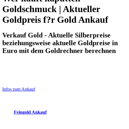
Goldschmuck | Aktueller
Goldpreis f?r Gold Ankauf
Verkauf Gold - Aktuelle Silberpreise
beziehungsweise aktuelle Goldpreise in
Euro mit dem Goldrechner berechnen
Laufend aktualisierte Ankaufspreise...
Haupt-
Sidebar
Infos zum Ankauf
(Primary)
Aktuelle Preise Heute:
Feingold Ankauf
2026-08-07 - 08:48:45
-
07:50