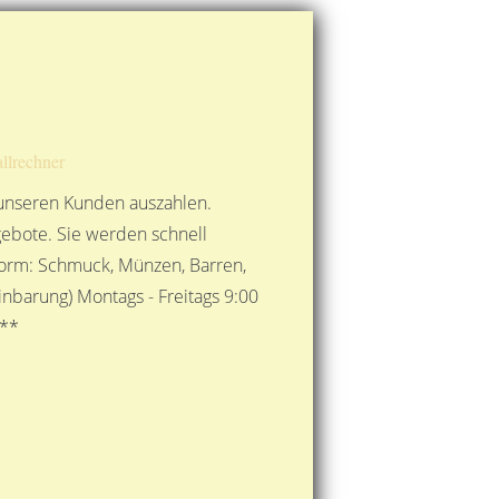
Route berechnen
So finden Sie uns
Gold mit der Post senden
llrechner
 unseren Kunden auszahlen.
ebote. Sie werden schnell
 Form: Schmuck, Münzen, Barren,
nbarung) Montags - Freitags 9:00
***