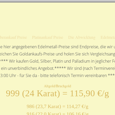
Sofortige Auszahlung!
Das sagen unsere Kunden
Unsere Öffnungszeiten
lberankauf Preise
Platinankauf Preise
Die Abwicklung
Edelmeta
e hier angegebenen Edelmetall-Preise sind Endpreise, die wir
ichen Sie Goldankaufs-Preise und holen Sie sich Vergleichsang
**** Wir kaufen Gold, Silber, Platin und Palladium in jeglicher
n ein unverbindliches Angebot.***** Wir sind (nach Terminverei
3:00 Uhr - für Sie da - bitte telefonisch Termin vereinbaren **
Altgold/Bruchgold
999 (24 Karat) = 115,90 €/g
986 (23,7 Karat) = 114,27 €/g
916 (22,0 Karat) = 106,16 €/g