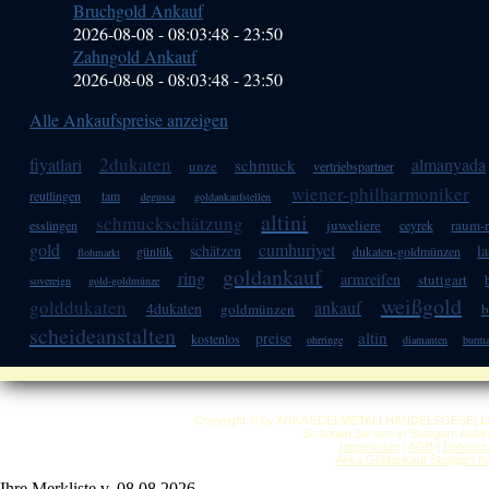
Bruchgold Ankauf
2026-08-08 - 08:03:48
-
23:50
Zahngold Ankauf
2026-08-08 - 08:03:48
-
23:50
Alle Ankaufspreise anzeigen
2dukaten
fiyatlari
almanyada
schmuck
unze
vertriebspartner
wiener-philharmoniker
reutlingen
tam
degussa
goldankaufstellen
altini
schmuckschätzung
juweliere
raum-
esslingen
ceyrek
gold
cumhuriyet
schätzen
l
günlük
dukaten-goldmünzen
flohmarkt
goldankauf
ring
armreifen
stuttgart
sovereign
gold-goldmünze
weißgold
golddukaten
ankauf
4dukaten
goldmünzen
b
scheideanstalten
altin
preise
kostenlos
ohrringe
diamanten
burm
Copyright © by ANKA EDELMETALLHANDELSGESELLSCHAF
So finden Sie uns in Stuttgart: Anf
Impressum
|
AGB
|
Datensc
Anka Goldankauf Stuttgart
h
Ihre Merkliste v. 08.08.2026