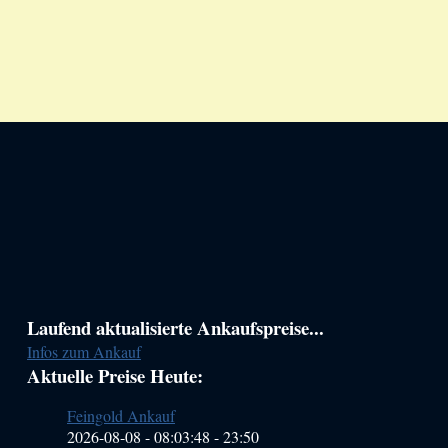
Haupt-
Laufend aktualisierte Ankaufspreise...
Infos zum Ankauf
Sidebar
Aktuelle Preise Heute:
(Primary)
Feingold Ankauf
2026-08-08 - 08:03:48
-
23:50