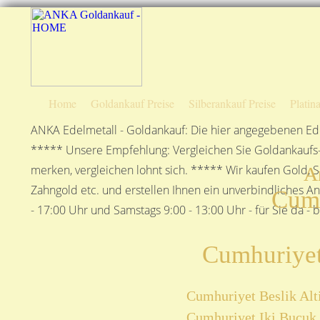
Home
Goldankauf Preise
Silberankauf Preise
Platin
ANKA Edelmetall - Goldankauf: Die hier angegebenen Ede
***** Unsere Empfehlung: Vergleichen Sie Goldankaufs-P
merken, vergleichen lohnt sich. ***** Wir kaufen Gold, S
A
Zahngold etc. und erstellen Ihnen ein unverbindliches A
Cumh
- 17:00 Uhr und Samstags 9:00 - 13:00 Uhr - für Sie da - 
Cumhuriyet
Cumhuriyet Beslik Alti
Cumhuriyet Iki Bucuk 