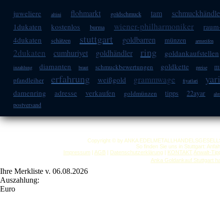
flohmarkt
tam
schmuckhändle
juweliere
goldschmuck
altini
wiener-philharmoniker
1dukaten
kostenlos
raum-
burma
stuttgart
goldbarren
4dukaten
münzen
schätzen
armreifen
ring
2dukaten
cumhuriyet
goldhändler
goldankaufstellen
diamanten
goldkette
m
schmuckbewertungen
inzahlung
braut
preise
erfahrung
yar
grammwage
weißgold
pfandleiher
fiyatlari
damenring
adresse
verkaufen
tipps
22ayar
goldmünzen
al
postversand
Copyright © by ANKA EDELMETALLHANDELSGESELLSCHAF
So finden Sie uns in Stuttgart: Anf
Impressum
|
AGB
|
Datenschutzerklärung
|
KONTAKT
Anwalt-Tip
Anka Goldankauf Stuttgart
h
Ihre Merkliste v. 06.08.2026
Auszahlung:
Euro