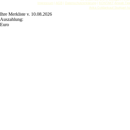
Impressum
|
AGB
|
Datenschutzerklärung
|
KONTAKT
Anwalt-Tip
Anka Goldankauf Stuttgart
h
Ihre Merkliste v. 10.08.2026
Auszahlung:
Euro