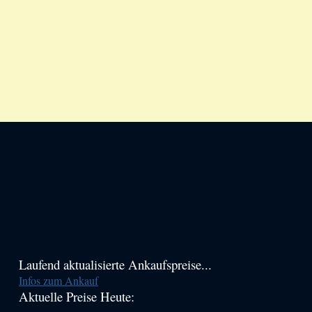
Haupt-
Laufend aktualisierte Ankaufspreise...
Infos zum Ankauf
Sidebar
Aktuelle Preise Heute:
(Primary)