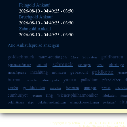
Feingold Ankauf
2026-08-10 - 04:49:25
-
03:50
Bruchgold Ankauf
2026-08-10 - 04:49:25
-
03:50
Zahngold Ankauf
2026-08-10 - 04:49:25
-
03:50
Alle Ankaufspreise anzeigen
goldschmuck
goldbarren
raum-reutlingen
2dukaten
22ayar
schmuck
satimi
ohrringe
peso
goldankaufstellen
esslingen
goldkette
inzahlung
münzen
gebraucht
ankaufspreise
juwelier
yarim
burma
palladium
d
pfandleiher
almanyada
diamanten
golddukaten
kaufen
stuttgart
preise
fachmann
modelleri
silbersch
cumhuriyet
ring
wiener-philharmoniker
1dukaten
juweliere
feing
alti
goldmünzen
dukaten-goldmünzen
schmuckbewertungen
tipps
goldankauf
Copyright © by ANKA EDELMETALLHANDELSGESELLSCHAF
So finden Sie uns in Stuttgart: Anf