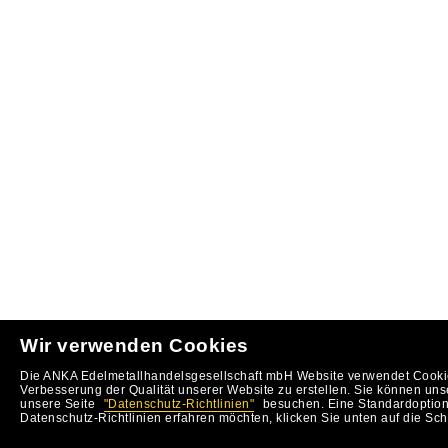
Wir verwenden Cookies
Die ANKA Edelmetallhandelsgesellschaft mbH Website verwendet Cookie
Verbesserung der Qualität unserer Website zu erstellen. Sie können uns
unsere Seite
"Datenschutz-Richtlinien"
besuchen. Eine Standardoption 
Datenschutz-Richtlinien erfahren möchten, klicken Sie unten auf die Sch