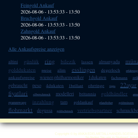
Feingold Ankauf
2026-08-06 - 13:53:33
-
13:50
Bruchgold Ankauf
2026-08-06 - 13:53:33
-
13:50
Zahngold Ankauf
2026-08-06 - 13:53:33
-
13:50
Alle Ankaufspreise anzeigen
ring
mün
günlük
bilezik
altini
almanyada
lassen
esslingen
golddukaten
alim
degerloch
preise
erfahrung
wiener-philharmoniker
1dukaten
ankaufspreise
an
fachmann
22ayar
gebraucht
peso
4dukaten
ohrringe
1brillant
tipps
fiyatlari
goldhändler
modelleri
britannia
silberschmuck
armr
inzahlung
tam
goldankauf
grammwage
pfandleiher
goldmünzen
flohmarkt
vertriebspartner
degussa
schmuckbe
goldschmuck
Copyright © by ANKA EDELMETALLHANDELSGESELLSCHAF
So finden Sie uns in Stuttgart: Anf