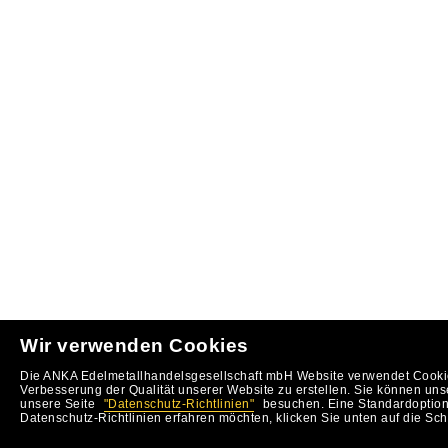
Wir verwenden Cookies
Die ANKA Edelmetallhandelsgesellschaft mbH Website verwendet Cookie
Verbesserung der Qualität unserer Website zu erstellen. Sie können uns
unsere Seite
"Datenschutz-Richtlinien"
besuchen. Eine Standardoption 
Datenschutz-Richtlinien erfahren möchten, klicken Sie unten auf die Sch