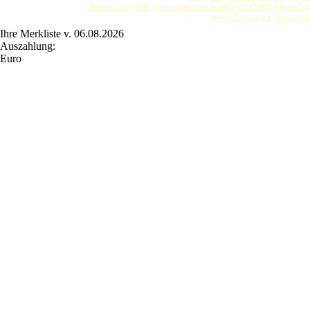
Impressum
|
AGB
|
Datenschutzerklärung
|
KONTAKT
Anwalt-Tip
Anka Goldankauf Stuttgart
h
Ihre Merkliste v. 06.08.2026
Auszahlung:
Euro