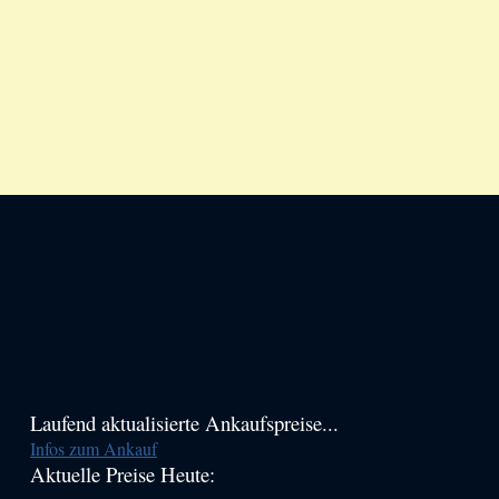
Haupt-
Laufend aktualisierte Ankaufspreise...
Infos zum Ankauf
Sidebar
Aktuelle Preise Heute:
(Primary)