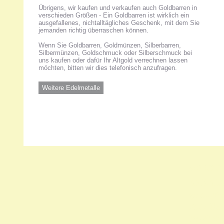
Übrigens, wir kaufen und verkaufen auch Goldbarren in
verschieden Größen - Ein Goldbarren ist wirklich ein
ausgefallenes, nichtalltägliches Geschenk, mit dem Sie
jemanden richtig überraschen können.
Wenn Sie Goldbarren, Goldmünzen, Silberbarren,
Silbermünzen, Goldschmuck oder Silberschmuck bei
uns kaufen oder dafür Ihr Altgold verrechnen lassen
möchten, bitten wir dies telefonisch anzufragen.
Weitere Edelmetalle
Unsere 
ANKA Ede
gesellsch
Felix-Dah
70597 Stu