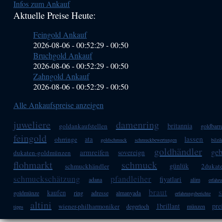
Infos zum Ankauf
Sidebar
Aktuelle Preise Heute:
(Primary)
Feingold Ankauf
2026-08-06 - 00:52:29
-
00:50
Bruchgold Ankauf
2026-08-06 - 00:52:29
-
00:50
Zahngold Ankauf
2026-08-06 - 00:52:29
-
00:50
Alle Ankaufspreise anzeigen
juweliere
damenring
britannia
goldankaufstellen
goldbarr
feingold
lassen
ata
ohrringe
goldschmuck
schmuckbewertungen
bilzi
goldhändler
geb
armreifen
sovereign
dukaten-goldmünzen
flohmarkt
schmuck
günlük
schmuckhändler
2dukat
schmuckschätzung
pfandleiher
fiyatlari
adana
alim
erfahr
braut
s
kaufen
goldmünze
ring
adresse
almanyada
erfahrungsberichte
altini
1brillant
pre
wiener-philharmoniker
degerloch
münzen
tipps