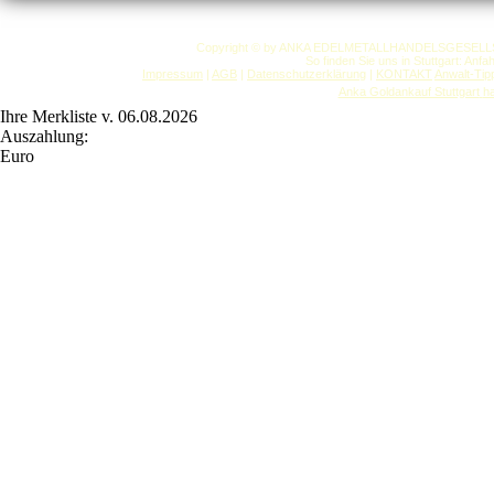
Copyright © by ANKA EDELMETALLHANDELSGESELLSCHAF
So finden Sie uns in Stuttgart: Anf
Impressum
|
AGB
|
Datenschutzerklärung
|
KONTAKT
Anwalt-Tip
Anka Goldankauf Stuttgart
h
Ihre Merkliste v. 06.08.2026
Auszahlung:
Euro