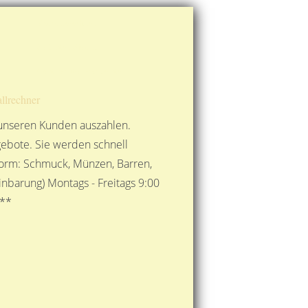
Route berechnen
So finden Sie uns
Gold mit der Post senden
llrechner
 unseren Kunden auszahlen.
ebote. Sie werden schnell
 Form: Schmuck, Münzen, Barren,
nbarung) Montags - Freitags 9:00
***