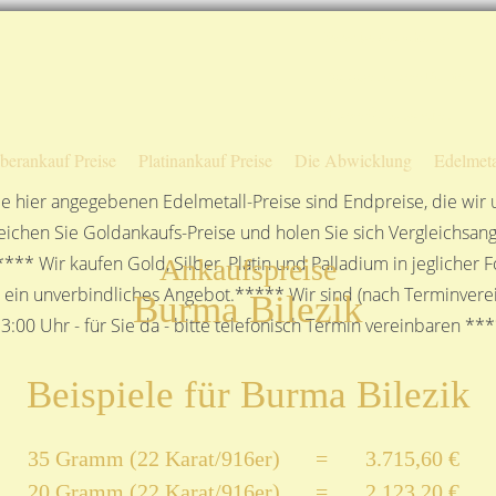
Sofortige Auszahlung!
Das sagen unsere Kunden
Unsere Öffnungszeiten
lberankauf Preise
Platinankauf Preise
Die Abwicklung
Edelmeta
e hier angegebenen Edelmetall-Preise sind Endpreise, die wir
ichen Sie Goldankaufs-Preise und holen Sie sich Vergleichsang
**** Wir kaufen Gold, Silber, Platin und Palladium in jeglicher
Ankaufspreise
n ein unverbindliches Angebot.***** Wir sind (nach Terminverei
Burma Bilezik
3:00 Uhr - für Sie da - bitte telefonisch Termin vereinbaren **
Beispiele für Burma Bilezik
35 Gramm (22 Karat/916er)
=
3.715,60 €
20 Gramm (22 Karat/916er)
=
2.123,20 €