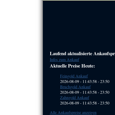
Haupt-
Laufend aktualisierte Ankaufspre
Infos zum Ankauf
Sidebar
Aktuelle Preise Heute:
(Primary)
Feingold Ankauf
2026-08-09 - 11:43:58
-
23:50
Bruchgold Ankauf
2026-08-09 - 11:43:58
-
23:50
Zahngold Ankauf
2026-08-09 - 11:43:58
-
23:50
Alle Ankaufspreise anzeigen