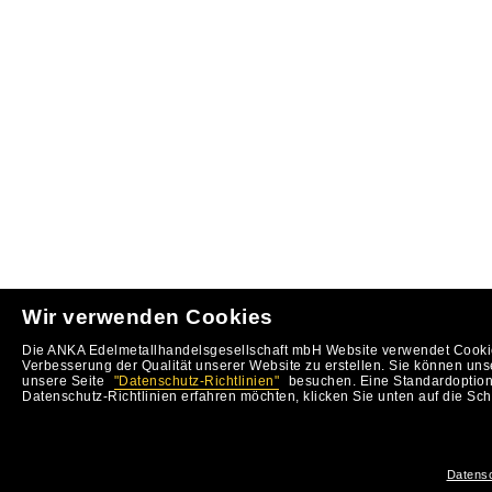
Wir verwenden Cookies
Die ANKA Edelmetallhandelsgesellschaft mbH Website verwendet Cookie
Verbesserung der Qualität unserer Website zu erstellen. Sie können uns
unsere Seite
"Datenschutz-Richtlinien"
besuchen. Eine Standardoption 
Datenschutz-Richtlinien erfahren möchten, klicken Sie unten auf die Sch
Datensc