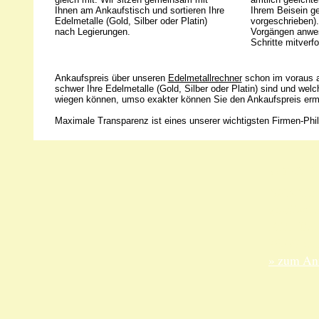
Ihnen am Ankaufstisch und sortieren Ihre
Ihrem Beisein g
Edelmetalle (Gold, Silber oder Platin)
vorgeschrieben).
nach Legierungen.
Vorgängen anwes
Schritte mitverfo
Ankaufspreis über unseren
Edelmetallrechner
schon im voraus a
schwer Ihre Edelmetalle (Gold, Silber oder Platin) sind und wel
wiegen können, umso exakter können Sie den Ankaufspreis ermi
Maximale Transparenz ist eines unserer wichtigsten Firmen-Phil
Unsere 
ANKA Ede
gesellsch
Felix-Dah
70597 Stu
» zum Anf