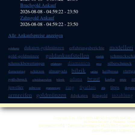
Bruchgold Ankauf
2026-08-08 - 04:59:22
-
23:50
Zahngold Ankauf
2026-08-08 - 04:59:22
-
23:50
Alle Ankaufspreise anzeigen
modelleri
dukaten-goldmünzen
erfahrungsberichte
goldkette
goldankaufstellen
gold-goldmünze
schmuckschä
günlük
diamanten
schmuckbewertungen
silberschmuck
erfahrung
peso
bilzik
stuttga
almanyada
damenring
schätzen
heilbronn
satimi
braut
adana
a
goldschmuck
kaufen
unze
scheideanstalten
bilezik
ring
fiyatlari
juwelier
tipps
adresse
ata
degerl
grammwage
armreifen
goldmünzen
inzahlung
4dukaten
feingold
Copyright © by ANKA EDELMETALLHANDELSGESELLSCHAF
So finden Sie uns in Stuttgart: Anf
Impressum
|
AGB
|
Datenschutzerklärung
|
KONTAKT
Anwalt-Tip
Anka Goldankauf Stuttgart
h