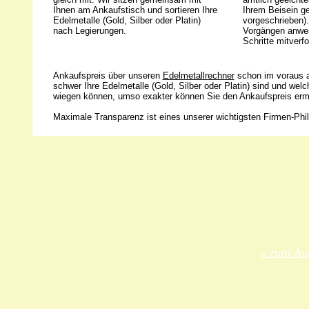
Ihnen am Ankaufstisch und sortieren Ihre
Ihrem Beisein g
Edelmetalle (Gold, Silber oder Platin)
vorgeschrieben).
nach Legierungen.
Vorgängen anwes
Schritte mitverfo
Ankaufspreis über unseren
Edelmetallrechner
schon im voraus a
schwer Ihre Edelmetalle (Gold, Silber oder Platin) sind und wel
wiegen können, umso exakter können Sie den Ankaufspreis ermi
Maximale Transparenz ist eines unserer wichtigsten Firmen-Phil
Unsere 
ANKA Ede
gesellsch
Felix-Dah
70597 Stu
» zum Anf