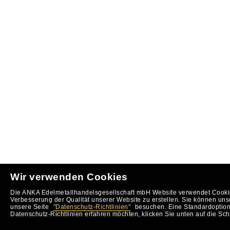
Wir verwenden Cookies
Die ANKA Edelmetallhandelsgesellschaft mbH Website verwendet Cookie
Verbesserung der Qualität unserer Website zu erstellen. Sie können uns
unsere Seite
"Datenschutz-Richtlinien"
besuchen. Eine Standardoption 
Datenschutz-Richtlinien erfahren möchten, klicken Sie unten auf die Sch