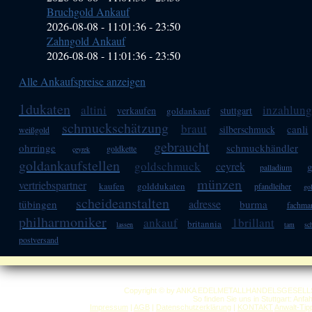
Bruchgold Ankauf
2026-08-08 - 11:01:36
-
23:50
Zahngold Ankauf
2026-08-08 - 11:01:36
-
23:50
Alle Ankaufspreise anzeigen
1dukaten
altini
inzahlun
verkaufen
stuttgart
goldankauf
schmuckschätzung
braut
canli
silberschmuck
weißgold
gebraucht
ohrringe
schmuckhändler
goldkette
çeyrek
goldankaufstellen
goldschmuck
ceyrek
g
palladium
münzen
vertriebspartner
kaufen
golddukaten
pfandleiher
go
scheideanstalten
adresse
tübingen
burma
fachma
philharmoniker
ankauf
1brillant
britannia
lassen
tam
sc
postversand
Copyright © by ANKA EDELMETALLHANDELSGESELLSCHAF
So finden Sie uns in Stuttgart: Anf
Impressum
|
AGB
|
Datenschutzerklärung
|
KONTAKT
Anwalt-Tip