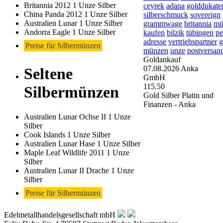
Britannia 2012 1 Unze Silber
ceyrek
adana
golddukate
China Panda 2012 1 Unze Silber
silberschmuck
sovereign
Australien Lunar 1 Unze Silber
grammwage
britannia
mü
Andorra Eagle 1 Unze Silber
kaufen
bilzik
tübingen
pe
adresse
vertriebspartner
g
Preise für Silbermünzen
münzen
unze
postversan
Goldankauf
07.08.2026
Anka
Seltene
GmbH
115.50
Silbermünzen
Gold Silber Platin und
Finanzen - Anka
Australien Lunar Ochse II 1 Unze
Silber
Cook Islands 1 Unze Silber
Australien Lunar Hase 1 Unze Silber
Maple Leaf Wildlife 2011 1 Unze
Silber
Australien Lunar II Drache 1 Unze
Silber
Preise für Silbermünzen
Edelmetallhandelsgesellschaft mbH