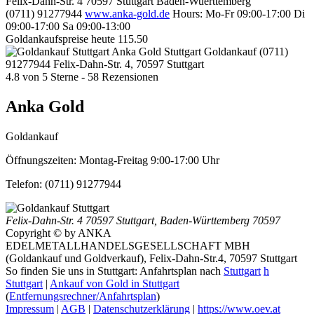
Felix-Dahn-Str. 4
70597
Stuttgart
Baden-Wuerttemberg
(0711) 91277944
www.anka-gold.de
Hours:
Mo-Fr 09:00-17:00
Di
09:00-17:00
Sa 09:00-13:00
Goldankaufspreise heute
115.50
Anka Gold Stuttgart
Goldankauf
(0711)
91277944
Felix-Dahn-Str. 4, 70597 Stuttgart
4.8
von
5
Sterne -
58
Rezensionen
Anka Gold
Goldankauf
Öffnungszeiten:
Montag-Freitag 9:00-17:00 Uhr
Telefon:
(0711) 91277944
Felix-Dahn-Str. 4
70597 Stuttgart
,
Baden-Württemberg
70597
Copyright © by ANKA
EDELMETALLHANDELSGESELLSCHAFT MBH
(Goldankauf und Goldverkauf), Felix-Dahn-Str.4, 70597 Stuttgart
So finden Sie uns in Stuttgart: Anfahrtsplan nach
Stuttgart
h
Stuttgart
|
Ankauf von Gold in Stuttgart
(
Entfernungsrechner/Anfahrtsplan
)
Impressum
|
AGB
|
Datenschutzerklärung
|
https://www.oev.at