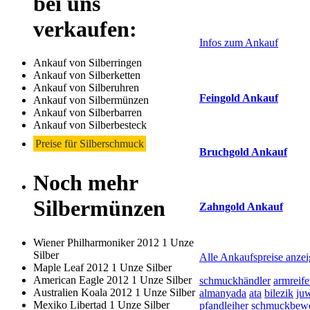
bei uns
Laufend aktualisier
Haupt-
verkaufen:
Sidebar
Infos zum Ankauf
(Primary)
Ankauf von Silberringen
Aktuelle Preise Heu
Ankauf von Silberketten
Ankauf von Silberuhren
Feingold Ankauf
Ankauf von Silbermünzen
Ankauf von Silberbarren
2026-08-07 - 06:13:01
-
Ankauf von Silberbesteck
Preise für Silberschmuck
Bruchgold Ankauf
Noch mehr
2026-08-07 - 06:13:01
-
Silbermünzen
Zahngold Ankauf
2026-08-07 - 06:13:01
-
Wiener Philharmoniker 2012 1 Unze
Silber
Alle Ankaufspreise anze
Maple Leaf 2012 1 Unze Silber
American Eagle 2012 1 Unze Silber
schmuckhändler
armreif
Australien Koala 2012 1 Unze Silber
almanyada
ata
bilezik
juw
Mexiko Libertad 1 Unze Silber
pfandleiher
schmuckbewe