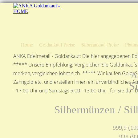
Home
Goldankauf Preise
Silberankauf Preise
Platin
ANKA Edelmetall - Goldankauf: Die hier angegebenen Ede
***** Unsere Empfehlung: Vergleichen Sie Goldankaufs-P
merken, vergleichen lohnt sich. ***** Wir kaufen Gold, S
A
Zahngold etc. und erstellen Ihnen ein unverbindliches A
S
- 17:00 Uhr und Samstags 9:00 - 13:00 Uhr - für Sie da - 
Silbermünzen / Sil
999,9 (100
935 (93