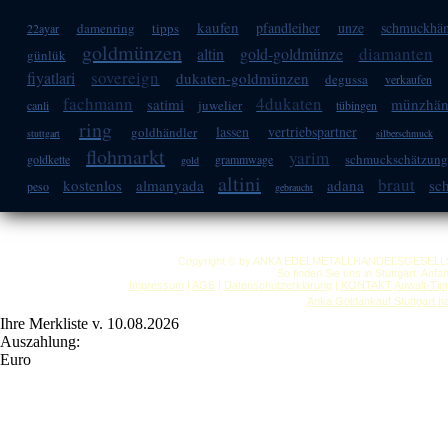
kaufen
pfandleiher
unze
schmuckhän
damenring
tipps
22ayar
goldmünzen
diamanten
altin
gold-goldmünze
günlük
sovereign
fiyatlari
dukaten-goldmünzen
degussa
verkaufen
fachmann
4dukaten
satimi
münzhän
juwelier
canli
tübingen
ring
lassen
vertriebspartner
goldhändler
stuttgart
silberschmuck
flohmarkt
yarim
schmuckschätzun
goldkette
grammwage
gold
altini
braut
kostenlos
almanyada
adana
sc
peso
gebraucht
Copyright © by ANKA EDELMETALLHANDELSGESELLSCHAF
So finden Sie uns in Stuttgart: Anf
Impressum
|
AGB
|
Datenschutzerklärung
|
KONTAKT
Anwalt-Tip
Anka Goldankauf Stuttgart
h
Ihre Merkliste v. 10.08.2026
Auszahlung:
Euro