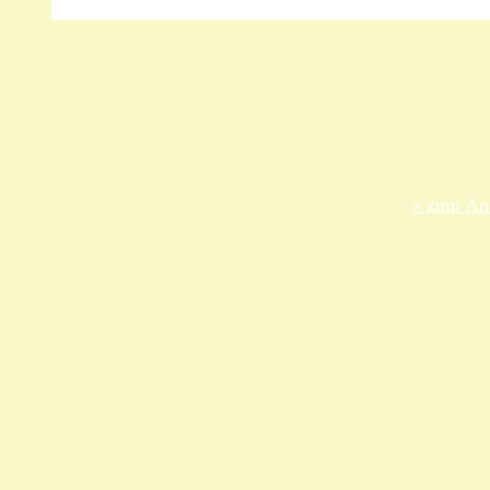
Unsere 
ANKA Ede
gesellsch
Felix-Dah
70597 Stu
» zum Anf