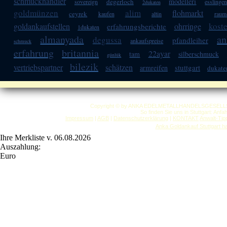
schmuckhändler
modelleri
degerloch
sovereign
esslinge
2dukaten
goldmünzen
alim
flohmarkt
ceyrek
kaufen
altin
raum-
kost
goldankaufstellen
ohrringe
erfahrungsberichte
1dukaten
almanyada
an
degussa
pfandleiher
ankaufspreise
schmuck
erfahrung
britannia
22ayar
tam
silberschmuck
günlük
bilezik
vertriebspartner
schätzen
stuttgart
armreifen
dukate
Copyright © by ANKA EDELMETALLHANDELSGESELLSCHAF
So finden Sie uns in Stuttgart: Anf
Impressum
|
AGB
|
Datenschutzerklärung
|
KONTAKT
Anwalt-Tip
Anka Goldankauf Stuttgart
h
Ihre Merkliste v. 06.08.2026
Auszahlung:
Euro