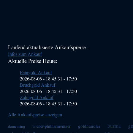
Haupt-
Laufend aktualisierte Ankaufspreise...
Infos zum Ankauf
Sidebar
Aktuelle Preise Heute:
(Primary)
Feingold Ankauf
2026-08-06 - 18:45:31
-
17:50
Bruchgold Ankauf
2026-08-06 - 18:45:31
-
17:50
Zahngold Ankauf
2026-08-06 - 18:45:31
-
17:50
Alle Ankaufspreise anzeigen
burma
g
goldhändler
wiener-philharmoniker
damenring