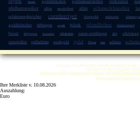
ceyrek
golddukaten
verkaufen
goldankaufstellen
reu
lassen
schmuckhändler
philharmoniker
alim
altin
modelleri
2d
cumhuriyet
erfahrungsberichte
feingold
münzen
almany
pfandleiher
goldhändler
bilzik
tübingen
damenring
çeyrek
braut
ohrringe
raum-reutlingen
ata
degussa
4dukaten
kostenlos
gold
schmu
armreifen
adana
palladium
weißgold
22ayar
tam
Copyright © by ANKA EDELMETALLHANDELSGESELLSCHAF
So finden Sie uns in Stuttgart: Anf
Impressum
|
AGB
|
Datenschutzerklärung
|
KONTAKT
Anwalt-Tip
Anka Goldankauf Stuttgart
h
Ihre Merkliste v. 10.08.2026
Auszahlung:
Euro