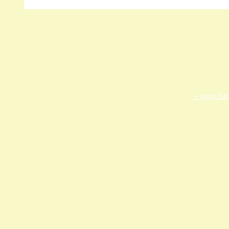
Unsere 
ANKA Ede
gesellsch
Felix-Dah
70597 Stu
» zum Anf