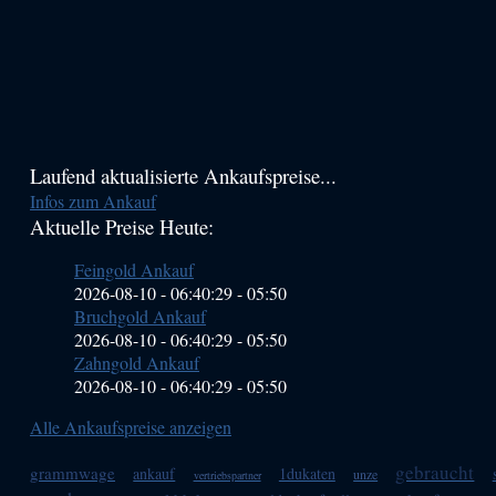
Haupt-
Laufend aktualisierte Ankaufspreise...
Infos zum Ankauf
Sidebar
Aktuelle Preise Heute:
(Primary)
Feingold Ankauf
2026-08-10 - 06:40:29
-
05:50
Bruchgold Ankauf
2026-08-10 - 06:40:29
-
05:50
Zahngold Ankauf
2026-08-10 - 06:40:29
-
05:50
Alle Ankaufspreise anzeigen
gebraucht
grammwage
ankauf
1dukaten
unze
vertriebspartner