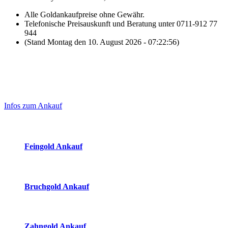
Alle Goldankaufpreise ohne Gewähr.
Telefonische Preisauskunft und Beratung unter 0711-912 77
944
(Stand Montag den 10. August 2026 - 07:22:56)
Laufend aktualisierte Ankaufspreise...
Haupt-
Sidebar
Infos zum Ankauf
(Primary)
Aktuelle Preise Heute:
Feingold Ankauf
2026-08-10 - 07:22:56
-
06:50
Bruchgold Ankauf
2026-08-10 - 07:22:56
-
06:50
Zahngold Ankauf