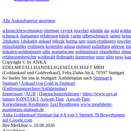
2026-08-10 - 07:22:56
-
06:50
Alle Ankaufspreise anzeigen
schmuckbewertungen
ohrringe
ceyrek
juwelier
günlük
ata
gold
golda
schmuck
diamanten
erfahrung
bilzik
yarim
silberschmuck
satimi
brita
2dukaten
1dukaten
ankauf
bilezik
burma
tam
raum-reutlingen
juwelie
münzhändler
esslingen
kostenlos
adana
stuttgart
palladium
adresse
in
dukaten-goldmünzen
altin
grammwage
goldmünzen
pfandleiher
alma
erfahrungsberichte
weißgold
flohmarkt
damenring
unze
alim
peso
kau
Copyright © by ANKA
EDELMETALLHANDELSGESELLSCHAFT MBH
(Goldankauf und Goldverkauf), Felix-Dahn-Str.4, 70597 Stuttgart
So finden Sie uns in Stuttgart: Anfahrtsplan nach
Stuttgart
h
Stuttgart
|
Ankauf von Gold in Stuttgart
(
Entfernungsrechner/Anfahrtsplan
)
Impressum
|
AGB
|
Datenschutzerklärung
|
https://www.oev.at
banner
KONTAKT
Anwalt-Tipp
Anwalt-Tipp
Kurierdienste Reutlingen
Taxi Reutlingen
www.moeblierte-
apartments-stuttgart.de
Anka Goldankauf Stuttgart
hat
4,8
von
5
Sternen
78
Bewertungen
auf Google.com
Ihre Merkliste v. 10.08.2026
Auszahlung: