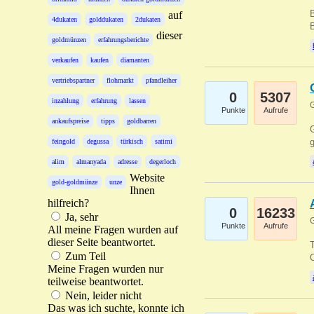
B
auf
4dukaten
golddukaten
2dukaten
B
dieser
goldmünzen
erfahrungsberichte
verkaufen
kaufen
diamanten
vertriebspartner
flohmarkt
pfandleiher
0
5307
inzahlung
erfahrung
lassen
G
Punkte
Aufrufe
ankaufspreise
tipps
goldbarren
G
g
feingold
degussa
türkisch
satimi
alim
almanyada
adresse
degerloch
Website
gold-goldmünze
unze
Ihnen
hilfreich?
0
16233
Ja, sehr
G
Punkte
Aufrufe
All meine Fragen wurden auf
dieser Seite beantwortet.
T
Zum Teil
O
Meine Fragen wurden nur
teilweise beantwortet.
Nein, leider nicht
Das was ich suchte, konnte ich