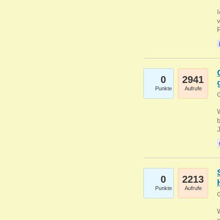
0
2941
Punkte
Aufrufe
G
b
0
2213
Punkte
Aufrufe
G
W