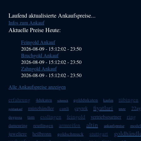
Haupt-
Laufend aktualisierte Ankaufspreise...
Infos zum Ankauf
Sidebar
Aktuelle Preise Heute:
(Primary)
Feingold Ankauf
2026-08-09 - 15:12:02
-
23:50
Bruchgold Ankauf
2026-08-09 - 15:12:02
-
23:50
Zahngold Ankauf
2026-08-09 - 15:12:02
-
23:50
Alle Ankaufspreise anzeigen
erfahrung
tübingen
golddukaten
4dukaten
kaufen
schmuck
fiyatlari
münzhändler
çeyrek
22ay
canli
unze
goldankauf
esslingen
feingold
ring
vertriebspartner
tam
degussa
altin
armreifen
reutlingen
damenring
model
ankaufspreise
goldhändl
stuttgart
juweliere
heilbronn
goldschmuck