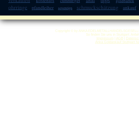
verkaufen
tipps
kostenlos
cumhuriyet
altini
goldbarren
ohrringe
schmuckschätzung
pfandleiher
ankauf
sovereign
Copyright © by ANKA EDELMETALLHANDELSGESELLSCHAF
So finden Sie uns in Stuttgart: Anf
Impressum
|
AGB
|
Datensc
Anka Goldankauf Stuttgart
h