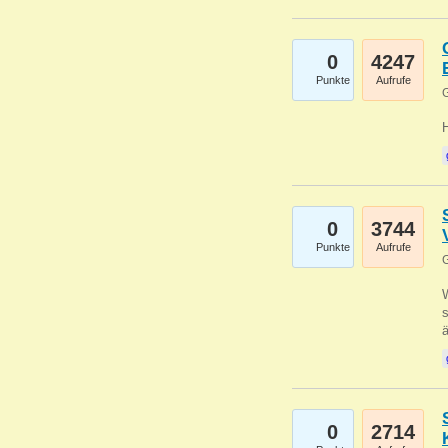
0
4247
Punkte
Aufrufe
G
0
3744
Punkte
Aufrufe
G
W
s
0
2714