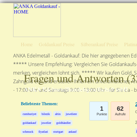
Home
Goldankauf Preise
Silberankauf Preise
Platin
ANKA Edelmetall - Goldankauf: Die hier angegebenen Ede
***** Unsere Empfehlung: Vergleichen Sie Goldankaufs-P
merken, vergleichen lohnt sich. ***** Wir kaufen Gold, S
Fragen und Antworten (
3
Zahngold etc. und erstellen Ihnen ein unverbindliches A
ANKA Edelmetallhandelsgesellschaft mbH
- 17:00 Uhr und Samstags 9:00 - 13:00 Uhr - für Sie da - 
Beliebteste Themen:
1
62
G
cumhuriyet
bilezik
altin
juweliere
Punkte
Aufrufe
2
goldankauf
juwelier
goldhändler
schmuck
fiyatlari
stuttgart
ankauf