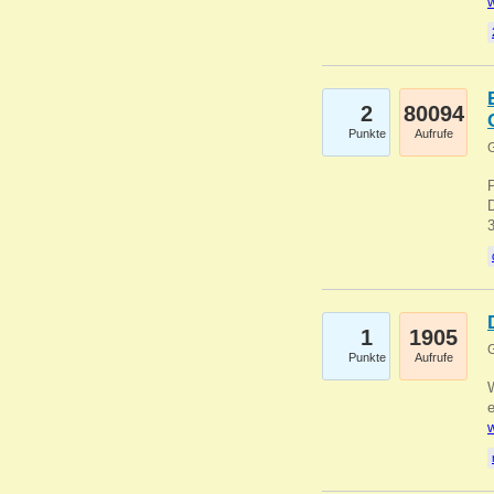
w
2
80094
Punkte
Aufrufe
G
1
1905
G
Punkte
Aufrufe
e
w