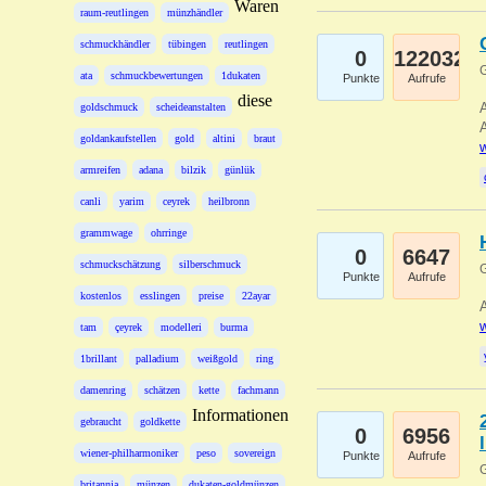
Waren
raum-reutlingen
münzhändler
schmuckhändler
tübingen
reutlingen
0
122032
G
ata
schmuckbewertungen
1dukaten
Punkte
Aufrufe
diese
A
goldschmuck
scheideanstalten
A
goldankaufstellen
gold
altini
braut
w
armreifen
adana
bilzik
günlük
canli
yarim
ceyrek
heilbronn
grammwage
ohrringe
0
6647
schmuckschätzung
silberschmuck
G
Punkte
Aufrufe
kostenlos
esslingen
preise
22ayar
A
w
tam
çeyrek
modelleri
burma
1brillant
palladium
weißgold
ring
damenring
schätzen
kette
fachmann
Informationen
gebraucht
goldkette
0
6956
wiener-philharmoniker
peso
sovereign
Punkte
Aufrufe
G
britannia
münzen
dukaten-goldmünzen