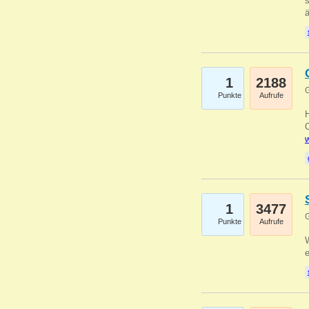
s
1
2188
G
Punkte
Aufrufe
O
w
1
3477
G
Punkte
Aufrufe
W