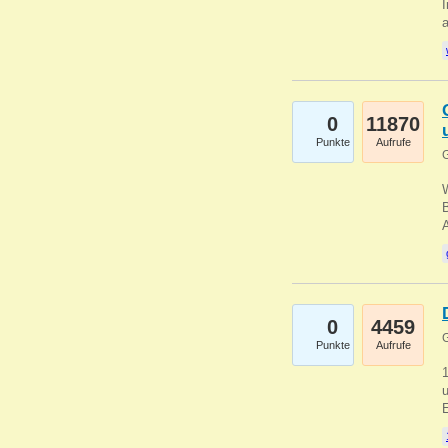
I
a
0
11870
Punkte
Aufrufe
G
B
0
4459
G
Punkte
Aufrufe
u