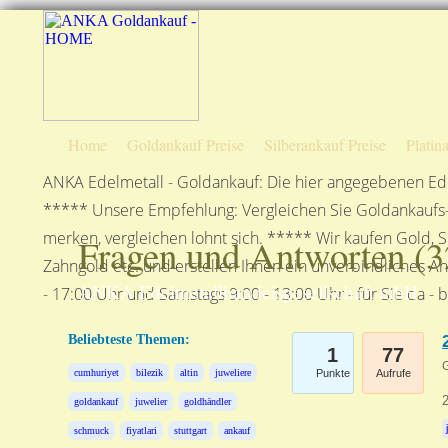
Home
Goldankauf Preise
Silberankauf Preise
Platin
ANKA Edelmetall - Goldankauf: Die hier angegebenen Ede
***** Unsere Empfehlung: Vergleichen Sie Goldankaufs-P
merken, vergleichen lohnt sich. ***** Wir kaufen Gold, S
Fragen und Antworten (
3
Zahngold etc. und erstellen Ihnen ein unverbindliches A
ANKA Edelmetallhandelsgesellschaft mbH
- 17:00 Uhr und Samstags 9:00 - 13:00 Uhr - für Sie da - 
Beliebteste Themen:
1
77
G
cumhuriyet
bilezik
altin
juweliere
Punkte
Aufrufe
2
goldankauf
juwelier
goldhändler
schmuck
fiyatlari
stuttgart
ankauf