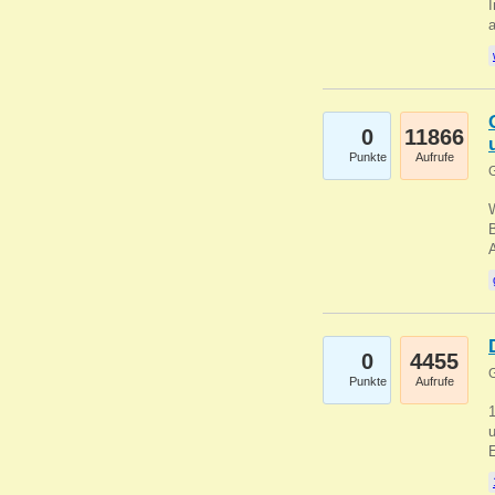
I
a
0
11866
Punkte
Aufrufe
G
B
0
4455
G
Punkte
Aufrufe
u