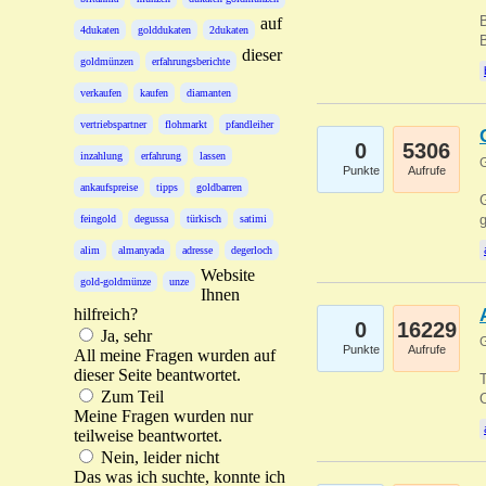
B
auf
4dukaten
golddukaten
2dukaten
B
dieser
goldmünzen
erfahrungsberichte
verkaufen
kaufen
diamanten
vertriebspartner
flohmarkt
pfandleiher
0
5306
inzahlung
erfahrung
lassen
G
Punkte
Aufrufe
ankaufspreise
tipps
goldbarren
G
g
feingold
degussa
türkisch
satimi
alim
almanyada
adresse
degerloch
Website
gold-goldmünze
unze
Ihnen
hilfreich?
0
16229
Ja, sehr
G
Punkte
Aufrufe
All meine Fragen wurden auf
dieser Seite beantwortet.
T
Zum Teil
O
Meine Fragen wurden nur
teilweise beantwortet.
Nein, leider nicht
Das was ich suchte, konnte ich