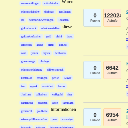
Waren
raum-reutlingen
münzhändler
schmuckhändler
tübingen
reutlingen
0
122024
G
ata
schmuckbewertungen
1dukaten
Punkte
Aufrufe
diese
A
goldschmuck
scheideanstalten
A
goldankaufstellen
gold
altini
braut
w
armreifen
adana
bilzik
günlük
canli
yarim
ceyrek
heilbronn
grammwage
ohrringe
0
6642
schmuckschätzung
silberschmuck
G
Punkte
Aufrufe
kostenlos
esslingen
preise
22ayar
A
w
tam
çeyrek
modelleri
burma
1brillant
palladium
weißgold
ring
damenring
schätzen
kette
fachmann
Informationen
gebraucht
goldkette
0
6954
wiener-philharmoniker
peso
sovereign
Punkte
Aufrufe
G
britannia
münzen
dukaten-goldmünzen