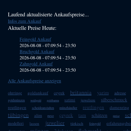
Haupt-
Laufend aktualisierte Ankaufspreise...
Infos zum Ankauf
Sidebar
Aktuelle Preise Heute:
(Primary)
Feingold Ankauf
2026-08-08 - 07:09:54
-
23:50
Bruchgold Ankauf
2026-08-08 - 07:09:54
-
23:50
Zahngold Ankauf
2026-08-08 - 07:09:54
-
23:50
Alle Ankaufspreise anzeigen
britannia
yarim
goldankauf
ohrringe
ceyrek
adresse
silberschmuck
satimi
juweliere
goldmünzen
weißgold
goldbarren
reutlingen
reutlingen
damenring
scheideanstalten
münzhändler
tübingen
sc
çeyrek
tam
schätzen
alim
peso
preise
juwelier
erfahrungsbe
modelleri
lassen
türkisch
feingold
münzen
flohmarkt
2dukaten
sch