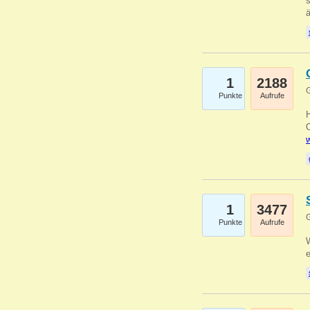
s
1
2188
G
Punkte
Aufrufe
O
w
1
3477
G
Punkte
Aufrufe
W