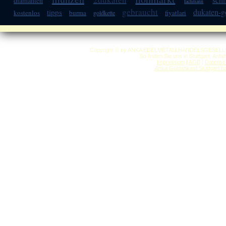
diamanten
fachmann
gebraucht
dukaten-
tipps
kostenlos
burma
fiyatlari
goldkette
Copyright © by ANKA EDELMETALLHANDELSGESELLSCHAF
So finden Sie uns in Stuttgart: Anf
Impressum
|
AGB
|
Datensc
Anka Goldankauf Stuttgart
h