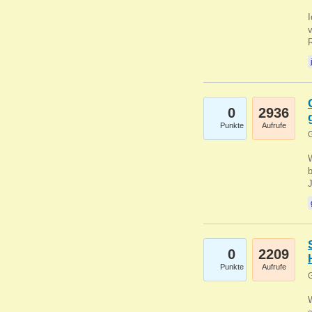
0
2936
Punkte
Aufrufe
G
b
0
2209
Punkte
Aufrufe
G
W