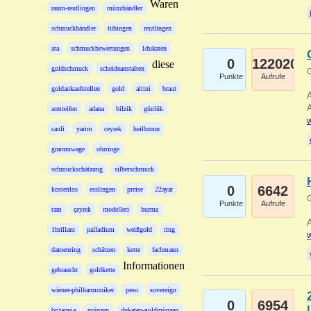
Waren
raum-reutlingen
münzhändler
schmuckhändler
tübingen
reutlingen
ata
schmuckbewertungen
1dukaten
0
122020
diese
goldschmuck
scheideanstalten
G
Punkte
Aufrufe
goldankaufstellen
gold
altini
braut
A
A
armreifen
adana
bilzik
günlük
w
canli
yarim
ceyrek
heilbronn
grammwage
ohrringe
schmuckschätzung
silberschmuck
0
6642
kostenlos
esslingen
preise
22ayar
G
Punkte
Aufrufe
tam
çeyrek
modelleri
burma
A
1brillant
palladium
weißgold
ring
w
damenring
schätzen
kette
fachmann
Informationen
gebraucht
goldkette
wiener-philharmoniker
peso
sovereign
0
6954
britannia
münzen
dukaten-goldmünzen