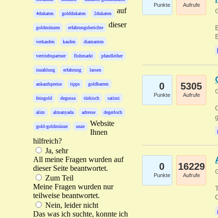
Punkte
Aufrufe
auf
G
4dukaten
golddukaten
2dukaten
dieser
B
goldmünzen
erfahrungsberichte
B
verkaufen
kaufen
diamanten
vertriebspartner
flohmarkt
pfandleiher
inzahlung
erfahrung
lassen
0
5305
ankaufspreise
tipps
goldbarren
G
Punkte
Aufrufe
feingold
degussa
türkisch
satimi
G
alim
almanyada
adresse
degerloch
g
Website
gold-goldmünze
unze
Ihnen
hilfreich?
Ja, sehr
All meine Fragen wurden auf
0
16229
dieser Seite beantwortet.
G
Punkte
Aufrufe
Zum Teil
Meine Fragen wurden nur
T
teilweise beantwortet.
O
Nein, leider nicht
Das was ich suchte, konnte ich