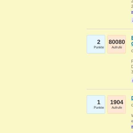
2
2
w
2
80080
Punkte
Aufrufe
G
1
1904
G
Punkte
Aufrufe
e
w