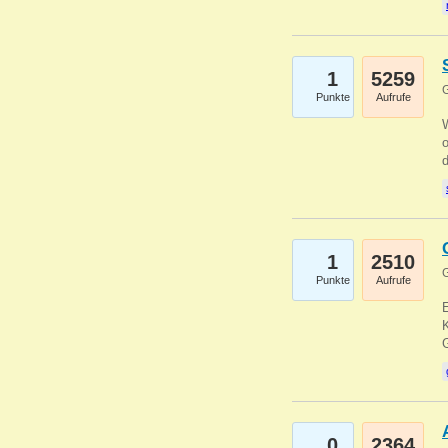
1
5259
G
Punkte
Aufrufe
1
2510
G
Punkte
Aufrufe
E
K
0
2364