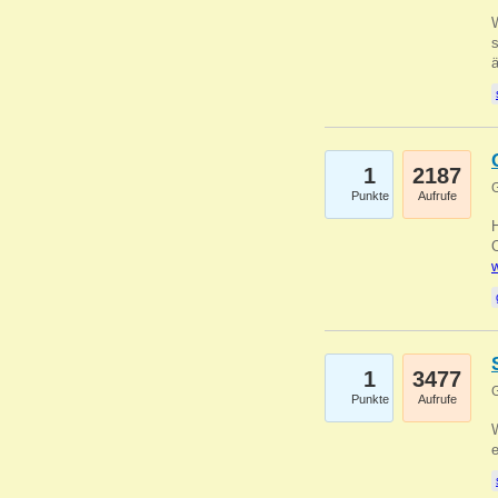
W
s
1
2187
G
Punkte
Aufrufe
O
w
1
3477
G
Punkte
Aufrufe
W