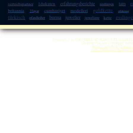
r
erfahrungsberichte
tam
1dukaten
vertriebspartner
reutlingen
goldkette
britannia
cumhuriyet
modelleri
22ayar
erfahrung
türkisch
essling
burma
juwelier
juweliere
kette
pfandleiher
Copyright © by ANKA EDELMETALLHANDELSGESELLSCHAF
So finden Sie uns in Stuttgart: Anf
Impressum
|
AGB
|
Datensc
Anka Goldankauf Stuttgart
h