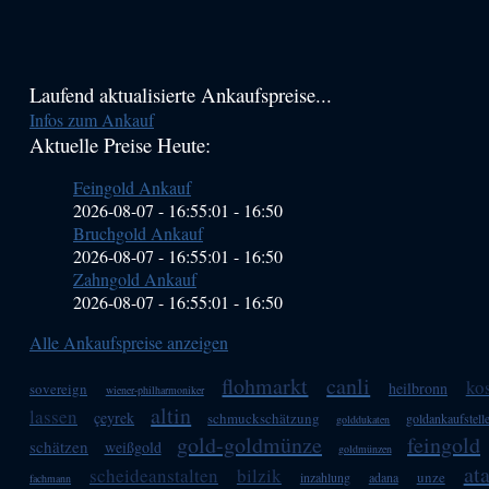
Haupt-
Laufend aktualisierte Ankaufspreise...
Infos zum Ankauf
Sidebar
Aktuelle Preise Heute:
(Primary)
Feingold Ankauf
2026-08-07 - 16:55:01
-
16:50
Bruchgold Ankauf
2026-08-07 - 16:55:01
-
16:50
Zahngold Ankauf
2026-08-07 - 16:55:01
-
16:50
Alle Ankaufspreise anzeigen
flohmarkt
canli
ko
heilbronn
sovereign
wiener-philharmoniker
altin
lassen
çeyrek
schmuckschätzung
goldankaufstell
golddukaten
gold-goldmünze
feingold
schätzen
weißgold
goldmünzen
at
scheideanstalten
bilzik
unze
inzahlung
adana
fachmann