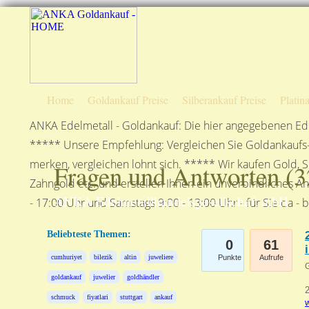
Home
Goldankauf Preise
Silberankauf Preise
Platin
ANKA Edelmetall - Goldankauf: Die hier angegebenen Ede
***** Unsere Empfehlung: Vergleichen Sie Goldankaufs-P
merken, vergleichen lohnt sich. ***** Wir kaufen Gold, S
Fragen und Antworten (
3
Zahngold etc. und erstellen Ihnen ein unverbindliches A
ANKA Edelmetallhandelsgesellschaft mbH
- 17:00 Uhr und Samstags 9:00 - 13:00 Uhr - für Sie da - 
Beliebteste Themen:
0
61
cumhuriyet
bilezik
altin
juweliere
Punkte
Aufrufe
G
goldankauf
juwelier
goldhändler
2
schmuck
fiyatlari
stuttgart
ankauf
w