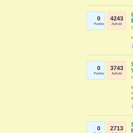
0
4243
Punkte
Aufrufe
G
0
3743
Punkte
Aufrufe
G
W
s
0
2713