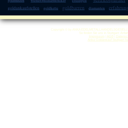
esslingen
wiener-philharmoniker
goldmünzen
goldbarren
erfahrun
goldankaufstellen
goldkette
diamanten
Copyright © by ANKA EDELMETALLHANDELSGESELLSCHAF
So finden Sie uns in Stuttgart: Anf
Impressum
|
AGB
|
Datensc
Anka Goldankauf Stuttgart
h