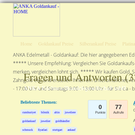
Home
Goldankauf Preise
Silberankauf Preise
Platin
ANKA Edelmetall - Goldankauf: Die hier angegebenen Ede
***** Unsere Empfehlung: Vergleichen Sie Goldankaufs-P
merken, vergleichen lohnt sich. ***** Wir kaufen Gold, S
Fragen und Antworten (
3
Zahngold etc. und erstellen Ihnen ein unverbindliches A
ANKA Edelmetallhandelsgesellschaft mbH
- 17:00 Uhr und Samstags 9:00 - 13:00 Uhr - für Sie da - 
Beliebteste Themen:
0
77
G
cumhuriyet
bilezik
altin
juweliere
Punkte
Aufrufe
A
goldankauf
juwelier
goldhändler
schmuck
fiyatlari
stuttgart
ankauf