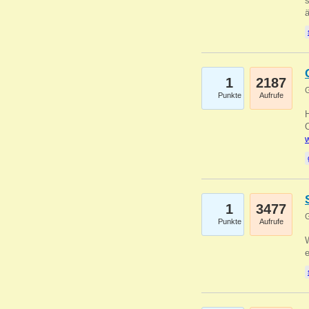
s
1
2187
G
Punkte
Aufrufe
O
w
1
3477
G
Punkte
Aufrufe
W