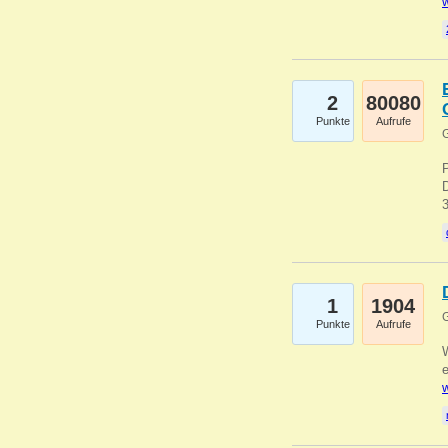
w
2
80080
Punkte
Aufrufe
G
1
1904
G
Punkte
Aufrufe
e
w