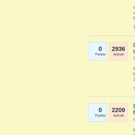
0
2936
Punkte
Aufrufe
G
b
0
2209
Punkte
Aufrufe
G
W