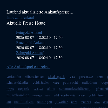
Haupt-
Laufend aktualisierte Ankaufspreise...
Infos zum Ankauf
Sidebar
Aktuelle Preise Heute:
(Primary)
Feingold Ankauf
2026-08-07 - 18:02:10
-
17:50
Bruchgold Ankauf
2026-08-07 - 18:02:10
-
17:50
Zahngold Ankauf
2026-08-07 - 18:02:10
-
17:50
Alle Ankaufspreise anzeigen
stuttgart
verkaufen
silberschmuck
kette
golddukaten
günlük
gebraucht
deg
palladium
schmuckhändler
goldhändler
yarim
ceyrek
alim
schmuckschätzung
tipps
pfandlei
weißgold
münzhändler
goldmünzen
erfahrungsberichte
sovereign
altini
bilezik
cumhuriyet
ata
reutlingen
juwelier
unze
münzen
dam
adana
vertriebspartner