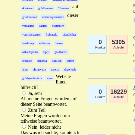
B
auf
4dukaten
golddukaten
2dukaten
B
dieser
goldmünzen
erfahrungsberichte
verkaufen
kaufen
diamanten
vertriebspartner
flohmarkt
pfandleiher
0
5305
inzahlung
erfahrung
lassen
G
Punkte
Aufrufe
ankaufspreise
tipps
goldbarren
G
g
feingold
degussa
türkisch
satimi
alim
almanyada
adresse
degerloch
Website
gold-goldmünze
unze
Ihnen
hilfreich?
0
16229
Ja, sehr
G
Punkte
Aufrufe
All meine Fragen wurden auf
dieser Seite beantwortet.
T
Zum Teil
O
Meine Fragen wurden nur
teilweise beantwortet.
Nein, leider nicht
Das was ich suchte, konnte ich