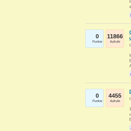
I
a
0
11866
Punkte
Aufrufe
G
B
0
4455
G
Punkte
Aufrufe
u