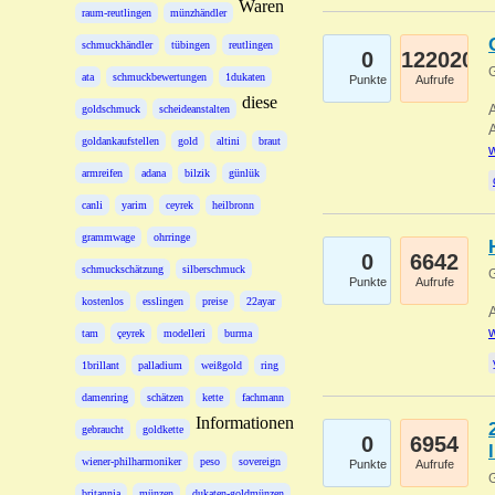
Waren
raum-reutlingen
münzhändler
schmuckhändler
tübingen
reutlingen
0
122020
G
ata
schmuckbewertungen
1dukaten
Punkte
Aufrufe
diese
A
goldschmuck
scheideanstalten
A
goldankaufstellen
gold
altini
braut
w
armreifen
adana
bilzik
günlük
canli
yarim
ceyrek
heilbronn
grammwage
ohrringe
0
6642
schmuckschätzung
silberschmuck
G
Punkte
Aufrufe
kostenlos
esslingen
preise
22ayar
A
w
tam
çeyrek
modelleri
burma
1brillant
palladium
weißgold
ring
damenring
schätzen
kette
fachmann
Informationen
gebraucht
goldkette
0
6954
wiener-philharmoniker
peso
sovereign
Punkte
Aufrufe
G
britannia
münzen
dukaten-goldmünzen