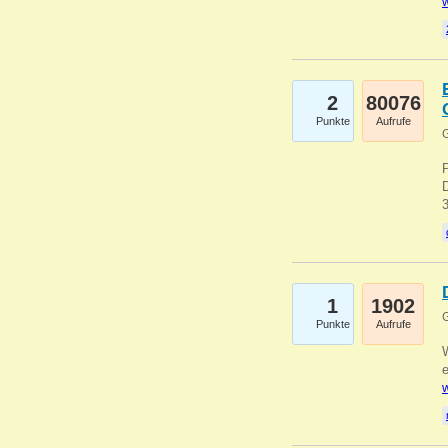
w
2
80076
Punkte
Aufrufe
G
1
1902
G
Punkte
Aufrufe
e
w