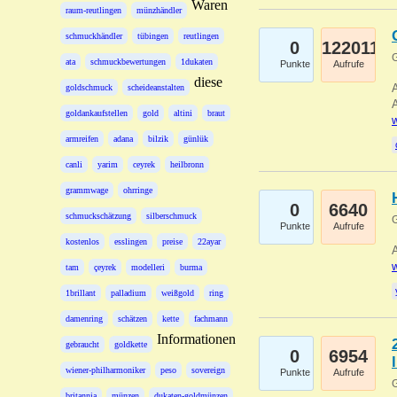
Waren
raum-reutlingen
münzhändler
schmuckhändler
tübingen
reutlingen
0
122011
G
ata
schmuckbewertungen
1dukaten
Punkte
Aufrufe
diese
A
goldschmuck
scheideanstalten
A
goldankaufstellen
gold
altini
braut
w
armreifen
adana
bilzik
günlük
canli
yarim
ceyrek
heilbronn
grammwage
ohrringe
0
6640
schmuckschätzung
silberschmuck
G
Punkte
Aufrufe
kostenlos
esslingen
preise
22ayar
A
w
tam
çeyrek
modelleri
burma
1brillant
palladium
weißgold
ring
damenring
schätzen
kette
fachmann
Informationen
gebraucht
goldkette
0
6954
wiener-philharmoniker
peso
sovereign
Punkte
Aufrufe
G
britannia
münzen
dukaten-goldmünzen