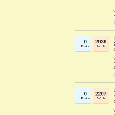
0
2936
Punkte
Aufrufe
G
b
0
2207
Punkte
Aufrufe
G
W