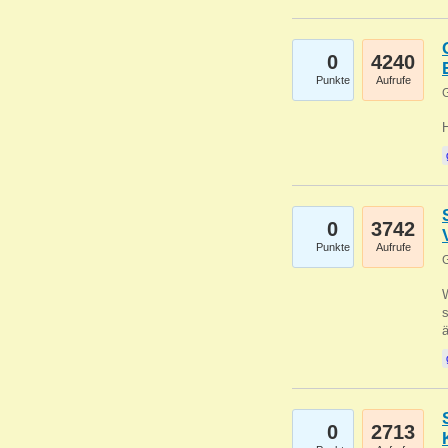
0
4240
Punkte
Aufrufe
G
0
3742
Punkte
Aufrufe
G
W
s
0
2713