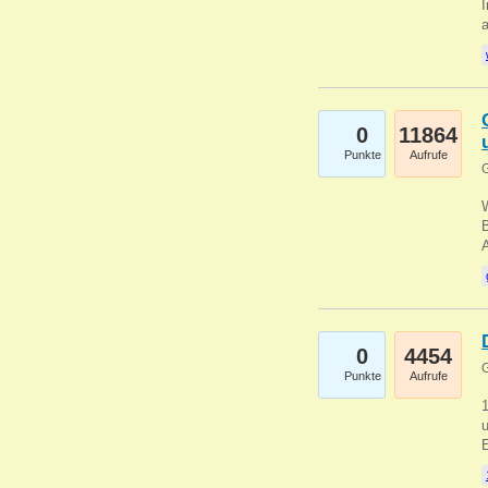
I
a
0
11864
Punkte
Aufrufe
G
B
0
4454
G
Punkte
Aufrufe
u