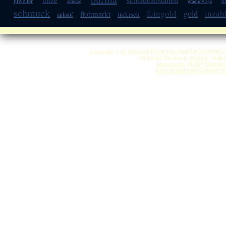
unze
e
juwelier
adresse
grammwage
schmuck
feingold
inzah
gold
flohmarkt
türkisch
ankauf
Copyright © by ANKA EDELMETALLHANDELSGESELLSCHAF
So finden Sie uns in Stuttgart: Anf
Impressum
|
AGB
|
Datensc
Anka Goldankauf Stuttgart
h