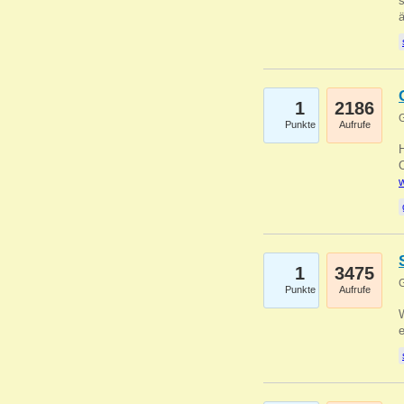
s
1
2186
G
Punkte
Aufrufe
O
w
1
3475
G
Punkte
Aufrufe
W