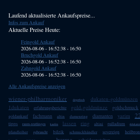
Haupt-
Laufend aktualisierte Ankaufspreise...
Infos zum Ankauf
Sidebar
Aktuelle Preise Heute:
(Primary)
Feingold Ankauf
2026-08-06 - 16:52:38
-
16:50
Bruchgold Ankauf
2026-08-06 - 16:52:38
-
16:50
Zahngold Ankauf
2026-08-06 - 16:52:38
-
16:50
Alle Ankaufspreise anzeigen
wiener-philharmoniker
dukaten-goldmünzen
degerloch
1dukaten
gold-goldmünze
goldschmuck
erfahrungsberichte
2
yarim
fachmann
diamanten
goldankauf
altin
damenring
lassen
ring
tipps
palladium
altini
raum-reutlingen
kaufen
4dukate
bilzik
sovereign
heilbron
pfandleiher
schmuckhändler
gebraucht
burma
scheideanstalten