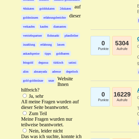
B
auf
4dukaten
golddukaten
2dukaten
B
dieser
goldmünzen
erfahrungsberichte
verkaufen
kaufen
diamanten
vertriebspartner
flohmarkt
pfandleiher
0
5304
inzahlung
erfahrung
lassen
G
Punkte
Aufrufe
ankaufspreise
tipps
goldbarren
G
g
feingold
degussa
türkisch
satimi
alim
almanyada
adresse
degerloch
Website
gold-goldmünze
unze
Ihnen
hilfreich?
0
16229
Ja, sehr
G
Punkte
Aufrufe
All meine Fragen wurden auf
dieser Seite beantwortet.
T
Zum Teil
O
Meine Fragen wurden nur
teilweise beantwortet.
Nein, leider nicht
Das was ich suchte, konnte ich