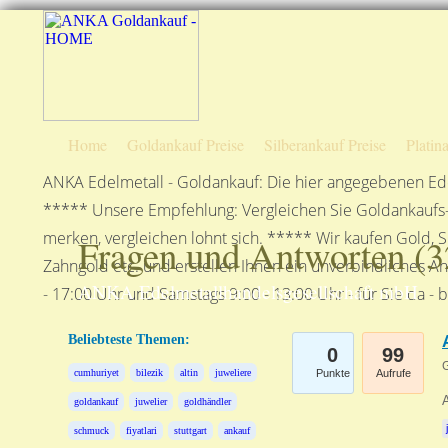
Home
Goldankauf Preise
Silberankauf Preise
Platin
ANKA Edelmetall - Goldankauf: Die hier angegebenen Ede
***** Unsere Empfehlung: Vergleichen Sie Goldankaufs-P
merken, vergleichen lohnt sich. ***** Wir kaufen Gold, S
Fragen und Antworten (
3
Zahngold etc. und erstellen Ihnen ein unverbindliches A
ANKA Edelmetallhandelsgesellschaft mbH
- 17:00 Uhr und Samstags 9:00 - 13:00 Uhr - für Sie da - 
Beliebteste Themen:
0
99
G
cumhuriyet
bilezik
altin
juweliere
Punkte
Aufrufe
goldankauf
juwelier
goldhändler
schmuck
fiyatlari
stuttgart
ankauf