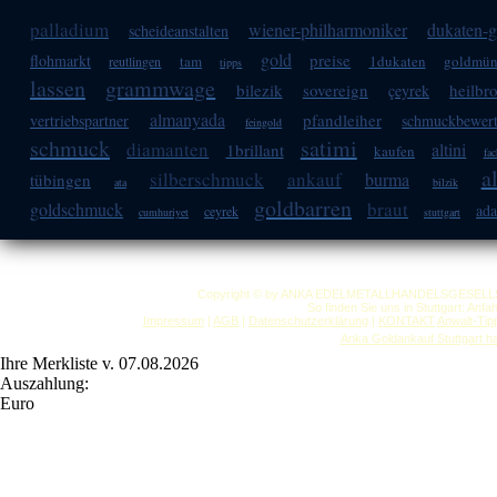
palladium
wiener-philharmoniker
dukaten-
scheideanstalten
gold
preise
flohmarkt
tam
1dukaten
goldmün
reutlingen
tipps
lassen
grammwage
bilezik
sovereign
heilbr
çeyrek
almanyada
pfandleiher
vertriebspartner
schmuckbewer
feingold
schmuck
satimi
diamanten
altini
1brillant
kaufen
fa
a
silberschmuck
ankauf
burma
tübingen
ata
bilzik
goldbarren
braut
goldschmuck
ad
ceyrek
cumhuriyet
stuttgart
Copyright © by ANKA EDELMETALLHANDELSGESELLSCHAF
So finden Sie uns in Stuttgart: Anf
Impressum
|
AGB
|
Datenschutzerklärung
|
KONTAKT
Anwalt-Tip
Anka Goldankauf Stuttgart
h
Ihre Merkliste v. 07.08.2026
Auszahlung:
Euro