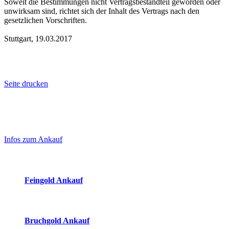
Soweit die Bestimmungen nicht Vertragsbestandteil geworden oder
unwirksam sind, richtet sich der Inhalt des Vertrags nach den
gesetzlichen Vorschriften.
Stuttgart, 19.03.2017
Seite drucken
Laufend aktualisierte Ankaufspreise...
Haupt-
Sidebar
Infos zum Ankauf
(Primary)
Aktuelle Preise Heute:
Feingold Ankauf
2026-08-10 - 10:13:51
-
09:50
Bruchgold Ankauf