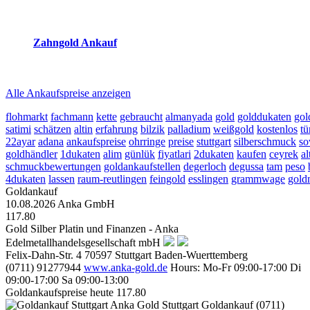
2026-08-10 - 10:13:51
-
09:50
Zahngold Ankauf
2026-08-10 - 10:13:51
-
09:50
Alle Ankaufspreise anzeigen
flohmarkt
fachmann
kette
gebraucht
almanyada
gold
golddukaten
gol
satimi
schätzen
altin
erfahrung
bilzik
palladium
weißgold
kostenlos
tü
22ayar
adana
ankaufspreise
ohrringe
preise
stuttgart
silberschmuck
so
goldhändler
1dukaten
alim
günlük
fiyatlari
2dukaten
kaufen
ceyrek
al
schmuckbewertungen
goldankaufstellen
degerloch
degussa
tam
peso
4dukaten
lassen
raum-reutlingen
feingold
esslingen
grammwage
gold
Goldankauf
10.08.2026
Anka GmbH
117.80
Gold Silber Platin und Finanzen - Anka
Edelmetallhandelsgesellschaft mbH
Felix-Dahn-Str. 4
70597
Stuttgart
Baden-Wuerttemberg
(0711) 91277944
www.anka-gold.de
Hours:
Mo-Fr 09:00-17:00
Di
09:00-17:00
Sa 09:00-13:00
Goldankaufspreise heute
117.80
Anka Gold Stuttgart
Goldankauf
(0711)