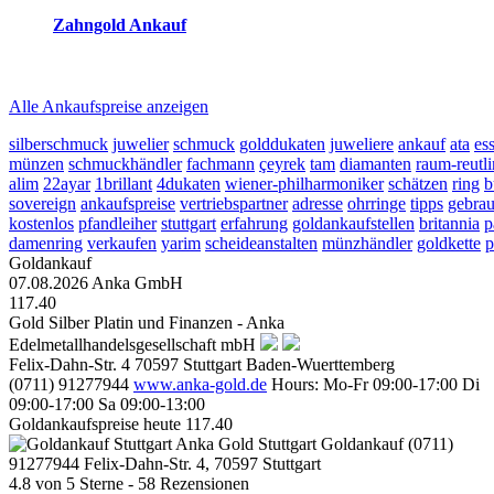
Zahngold Ankauf
2026-08-09 - 13:49:30
-
23:50
Alle Ankaufspreise anzeigen
silberschmuck
juwelier
schmuck
golddukaten
juweliere
ankauf
ata
es
münzen
schmuckhändler
fachmann
çeyrek
tam
diamanten
raum-reutl
alim
22ayar
1brillant
4dukaten
wiener-philharmoniker
schätzen
ring
b
sovereign
ankaufspreise
vertriebspartner
adresse
ohrringe
tipps
gebrau
kostenlos
pfandleiher
stuttgart
erfahrung
goldankaufstellen
britannia
p
damenring
verkaufen
yarim
scheideanstalten
münzhändler
goldkette
p
Goldankauf
07.08.2026
Anka GmbH
117.40
Gold Silber Platin und Finanzen - Anka
Edelmetallhandelsgesellschaft mbH
Felix-Dahn-Str. 4
70597
Stuttgart
Baden-Wuerttemberg
(0711) 91277944
www.anka-gold.de
Hours:
Mo-Fr 09:00-17:00
Di
09:00-17:00
Sa 09:00-13:00
Goldankaufspreise heute
117.40
Anka Gold Stuttgart
Goldankauf
(0711)
91277944
Felix-Dahn-Str. 4, 70597 Stuttgart
4.8
von
5
Sterne -
58
Rezensionen