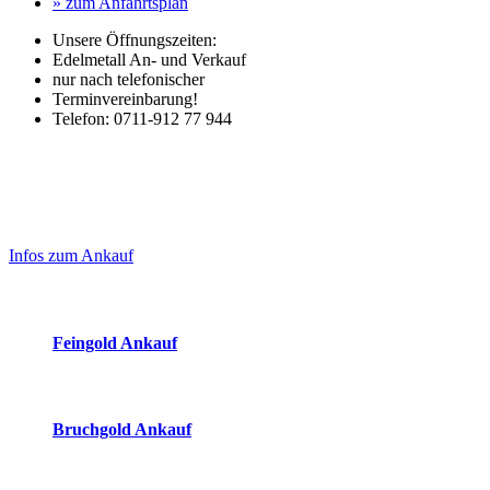
» zum Anfahrtsplan
Unsere Öffnungszeiten:
Edelmetall An- und Verkauf
nur nach telefonischer
Terminvereinbarung!
Telefon: 0711-912 77 944
Laufend aktualisierte Ankaufspreise...
Haupt-
Sidebar
Infos zum Ankauf
(Primary)
Aktuelle Preise Heute:
Feingold Ankauf
2026-08-09 - 13:49:30
-
23:50
Bruchgold Ankauf
2026-08-09 - 13:49:30
-
23:50